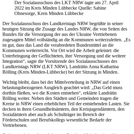
Der Sozialausschuss des LKT NRW tagte am 27. April
2022 im Kreis Minden Lübbecke Quelle: Sabine
Ohnesorge, Kreis Minden Lübbecke
Der Sozialausschuss des Landkreistags NRW begrüßte in seiner
heutigen Sitzung die Zusage des Landes NRW, die von Seiten des
Bundes für die Versorgung der aus der Ukraine Vertriebenen
zugesagten Mittel vollständig an die Kommunen weiterzuleiten. „Es
ist gut, dass das Land die verabredeten Bundesmittel an die
Kommunen weiterreicht. Vor Ort wird die Arbeit geleistet: die
Unterbringung der Geflüchteten, ihre Versorgung und die weitere
Integration“, sagte die Vorsitzende des Sozialausschusses des
Landkreistags NRW (LKT NRW), Landrätin Anna Katharina
Bölling (Kreis Minden-Lübbecke) bei der Sitzung in Minden.
Wichtig bleibt, dass bei der Mittelverteilung in NRW auf einen
belastungsbezogenen Ausgleich geachtet wird: „Das Geld muss
dorthin fließen, wo die Kosten entstehen“, erklärte Landrätin
Bölling weiter. Neben den Städten und Gemeinden tragen die
Kreise in NRW einen erheblichen Teil der entstehenden Lasten. Sie
decken in ihren Gesundheitsämtern, den Kreisjugendämtern, den
Sozialämtern aber auch als Schulträger im Bereich der
Förderschulen und Berufskollegs wesentliche Bedarfe der
Vertriebenen.