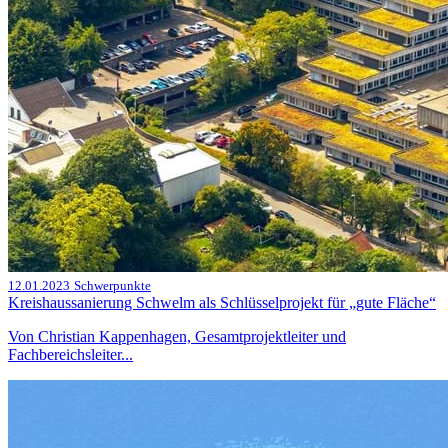
12.01.2023
Schwerpunkte
Kreishaussanierung Schwelm als Schlüsselprojekt für „gute Fläche“
Von Christian Kappenhagen, Gesamtprojektleiter und
Fachbereichsleiter...