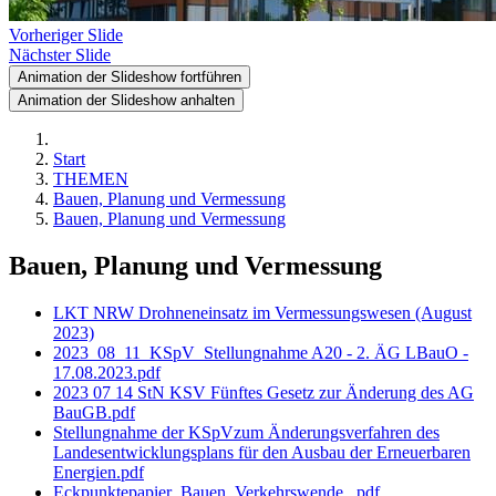
Vorheriger Slide
Nächster Slide
Animation der Slideshow fortführen
Animation der Slideshow anhalten
Start
THEMEN
Bauen, Planung und Vermessung
Bauen, Planung und Vermessung
Bauen, Planung und Vermessung
LKT NRW Drohneneinsatz im Vermessungswesen (August
2023)
2023_08_11_KSpV_Stellungnahme A20 - 2. ÄG LBauO -
17.08.2023.pdf
2023 07 14 StN KSV Fünftes Gesetz zur Änderung des AG
BauGB.pdf
Stellungnahme der KSpVzum Änderungsverfahren des
Landesentwicklungsplans für den Ausbau der Erneuerbaren
Energien.pdf
Eckpunktepapier_Bauen_Verkehrswende_.pdf