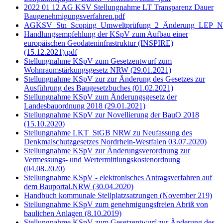
2022 01 12 AG KSV Stellungnahme LT Transparenz Dauer
Baugenehmigungsverfahren.pdf
AGKSV_Stn_Scoping_Umweltprüfung_2_Änderung_LEP_NR
Handlungsempfehlung der KSpV zum Aufbau einer
europäischen Geodateninfrastruktur (INSPIRE)
(15.12.2021).pdf
Stellungnahme KSpV zum Gesetzentwurf zum
Wohnraumstärkungsgesetz NRW (29.01.2021)
Stellungnahme KSpV zur zur Änderung des Gesetzes zur
Ausführung des Baugesetzbuches (01.02.2021)
Stellungnahme KSpV zum Änderungsgesetz der
Landesbauordnung 2018 (29.01.2021)
Stellungnahme KSpV zur Novellierung der BauO 2018
(15.10.2020)
Stellungnahme LKT_StGB NRW zu Neufassung des
Denkmalschutzgesetzes Nordrhein-Westfalen 03.07.2020)
Stellungnahme KSpV zur Änderungsverordnung zur
Vermessungs- und Wertermittlungskostenordnung
(04.08.2020)
Stellungnahme KSpV - elektronisches Antragsverfahren auf
dem Bauportal.NRW (30.04.2020)
Handbuch kommunale Stellplatzsatzungen (November 219)
Stellungnahme KSpV zum genehmigungsfreien Abriß von
baulichen Anlagen (8.10.2019)
Stellungnahme KSpV zum Gesetzentwurf zur Änderung des