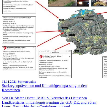
11.11.2021
Schwerpunkte
Starkregenprävention und Klimafolgenanpassung in den
Kommunen
Von Dr. Stefan Ostrau, MRICS, Vertreter des Deutschen
Landkreistages im Lenkungsgremium der GDI-DE, und Sören
Loges, Fachgebietsleiter Geoinformation und