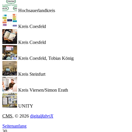
Hochsauerlandkreis
Kreis Coesfeld
Kreis Coesfeld
Kreis Coesfeld, Tobias König
Kreis Steinfurt
Kreis Viersen/Simon Erath
UNITY
CMS
, © 2026
digital
fabriX
Seitenanfang
30