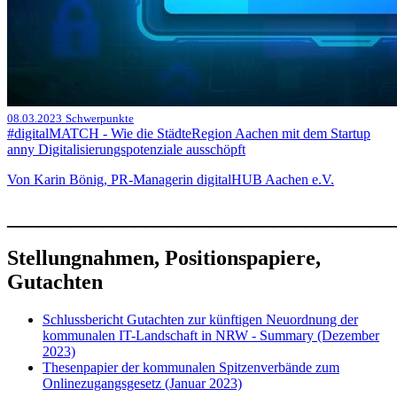
08.03.2023
Schwerpunkte
#digitalMATCH - Wie die StädteRegion Aachen mit dem Startup
anny Digitalisierungspotenziale ausschöpft
Von Karin Bönig, PR-Managerin digitalHUB Aachen e.V.
____________________________________
Stellungnahmen, Positionspapiere,
Gutachten
Schlussbericht Gutachten zur künftigen Neuordnung der
kommunalen IT-Landschaft in NRW - Summary (Dezember
2023)
Thesenpapier der kommunalen Spitzenverbände zum
Onlinezugangsgesetz (Januar 2023)