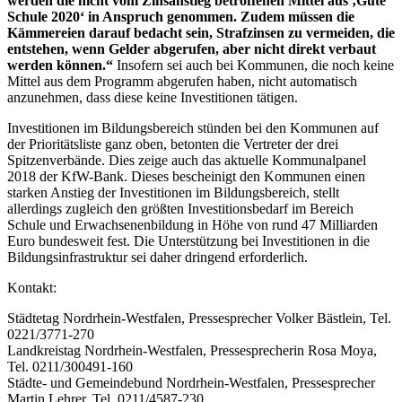
werden die nicht vom Zinsanstieg betroffenen Mittel aus ‚Gute
Schule 2020‘ in Anspruch genommen. Zudem müssen die
Kämmereien darauf bedacht sein, Strafzinsen zu vermeiden, die
entstehen, wenn Gelder abgerufen, aber nicht direkt verbaut
werden können.“
Insofern sei auch bei Kommunen, die noch keine
Mittel aus dem Programm abgerufen haben, nicht automatisch
anzunehmen, dass diese keine Investitionen tätigen.
Investitionen im Bildungsbereich stünden bei den Kommunen auf
der Prioritätsliste ganz oben, betonten die Vertreter der drei
Spitzenverbände. Dies zeige auch das aktuelle Kommunalpanel
2018 der KfW-Bank. Dieses bescheinigt den Kommunen einen
starken Anstieg der Investitionen im Bildungsbereich, stellt
allerdings zugleich den größten Investitionsbedarf im Bereich
Schule und Erwachsenenbildung in Höhe von rund 47 Milliarden
Euro bundesweit fest. Die Unterstützung bei Investitionen in die
Bildungsinfrastruktur sei daher dringend erforderlich.
Kontakt:
Städtetag Nordrhein-Westfalen, Pressesprecher Volker Bästlein, Tel.
0221/3771-270
Landkreistag Nordrhein-Westfalen, Pressesprecherin Rosa Moya,
Tel. 0211/300491-160
Städte- und Gemeindebund Nordrhein-Westfalen, Pressesprecher
Martin Lehrer, Tel. 0211/4587-230