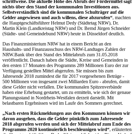
schrittweise. Die aktuelle Höhe des Abrufs der Fördermittel sagt
nichts über den Stand der kommunalen Investitionen aus.
Selbstverständlich sind die kommunalen Schulträger auf die
Gelder angewiesen und auch willens, diese abzurufen“
, machten
die Hauptgeschäftsführer Helmut Dedy (Städtetag NRW), Dr.
Martin Klein (Landkreistag NRW) und Dr. Bernd Jürgen Schneider
(Städte- und Gemeindebund NRW) heute in Düsseldorf deutlich.
Das Finanzministerium NRW hat in einem Bericht an den
Haushalts- und Finanzausschuss des NRW-Landtages Zahlen der
NRW.Bank über den Stand des Mittelabrufs zum 31.05.2018
veröffentlicht. Danach haben die Städte, Kreise und Gemeinden in
den ersten 17 Monaten des Programms 289 Millionen Euro der zur
Verfügung gestellten Mittel abgerufen. Sie müssen bis zum
Jahresende 2018 zumindest die für 2017 vorgesehenen Beträge -
500 Millionen von insgesamt zwei Milliarden Euro - abrufen, damit
diese Gelder nicht verfallen. Die kommunalen Spitzenverbände
haben eine Erhebung gestartet, um zu ermitteln, wie sich der genaue
Planungsstand in Nordrhein-Westfalen derzeit darstellt. Mit
belastbaren Ergebnissen wird im Laufe des Sommers gerechnet.
„Nach ersten Rückmeldungen aus den Kommunen können wir
davon ausgehen, dass die Gelder pünktlich zum Jahresende
2018 abgerufen werden und sich der Mittelabruf zum Ende des
Programms 2020 kontinuierlich beschleunigen wird“
, erläuterten