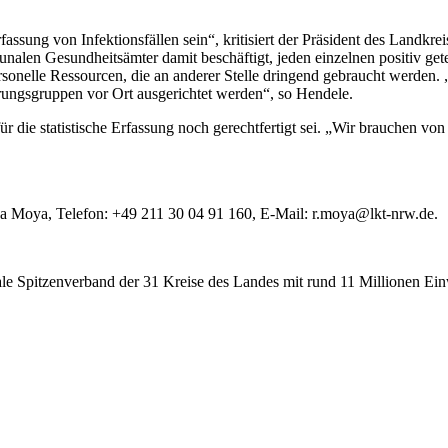
rfassung von Infektionsfällen sein“, kritisiert der Präsident des Lan
nalen Gesundheitsämter damit beschäftigt, jeden einzelnen positiv getes
onelle Ressourcen, die an anderer Stelle dringend gebraucht werden. 
ungsgruppen vor Ort ausgerichtet werden“, so Hendele.
für die statistische Erfassung noch gerechtfertigt sei. „Wir brauche
sa Moya, Telefon: +49 211 30 04 91 160, E-Mail: r.moya@lkt-nrw.de.
 Spitzenverband der 31 Kreise des Landes mit rund 11 Millionen Ei