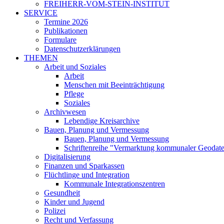
FREIHERR-VOM-STEIN-INSTITUT
SERVICE
Termine 2026
Publikationen
Formulare
Datenschutzerklärungen
THEMEN
Arbeit und Soziales
Arbeit
Menschen mit Beeinträchtigung
Pflege
Soziales
Archivwesen
Lebendige Kreisarchive
Bauen, Planung und Vermessung
Bauen, Planung und Vermessung
Schriftenreihe "Vermarktung kommunaler Geodat
Digitalisierung
Finanzen und Sparkassen
Flüchtlinge und Integration
Kommunale Integrationszentren
Gesundheit
Kinder und Jugend
Polizei
Recht und Verfassung