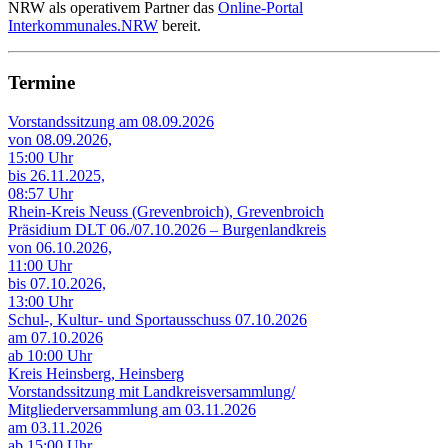
NRW als operativem Partner das
Online-Portal
Interkommunales.NRW
bereit.
Termine
Vorstandssitzung am 08.09.2026
von 08.09.2026,
15:00 Uhr
bis 26.11.2025,
08:57 Uhr
Rhein-Kreis Neuss (Grevenbroich), Grevenbroich
Präsidium DLT 06./07.10.2026 – Burgenlandkreis
von 06.10.2026,
11:00 Uhr
bis 07.10.2026,
13:00 Uhr
Schul-, Kultur- und Sportausschuss 07.10.2026
am 07.10.2026
ab 10:00 Uhr
Kreis Heinsberg, Heinsberg
Vorstandssitzung mit Landkreisversammlung/
Mitgliederversammlung am 03.11.2026
am 03.11.2026
ab 15:00 Uhr