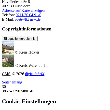
Kavalleriestraße 8
40213
Düsseldorf
Adresse auf Karte anzeigen
Telefon:
0211/30 04 91-0
E-Mail:
post@lkt-nrw.de
Copyrightinformationen
Bildquellenverzeichnis
© Kreis Höxter
© Kreis Warendorf
CMS
, © 2026
digital
fabriX
Seitenanfang
30
3857--729074801-0
Cookie-Einstellungen