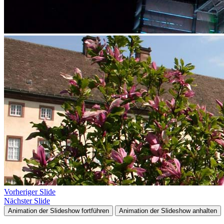
Vorheriger Slide
Nächster Slide
Animation der Slideshow fortführen
Animation der Slideshow anhalten