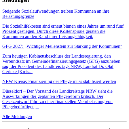
Steigende Sozialaufwendungen treiben Kommunen an ihre
Belastungsgrenze
Die Sozialhilfekosten sind erneut binnen eines Jahres um rund fünf
Prozent gestiegen. Durch diese Kostenspirale geraten die
Kommunen an den Rand ihrer Leistungsfähigkeit.
GFG 2027: „Wichtiger Meilenstein zur Stärkung der Kommunen“
Zum heutigen Kabinettsbeschluss der Landesregierung, den
Verbundsatz im Gemeindefinanzierungsgesetz (GFG) anzuheben,
sagt der Präsident des Landkreis-tags NRW, Landrat Dr. Olaf
Gericke (Kreis...
NRW-Kreise: Finanzierung der Pflege muss stabilisiert werden
Düsseldorf – Der Vorstand des Landkreistags NRW sieht die
Auswirkungen der geplanten Pflegereform kritisch. Der
Gesetzentwurf führt zu einer finanziellen Mehrbelastung von
Pflegebedürftigen,...
Alle Meldungen