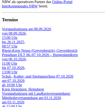
NRW als operativem Partner das
Online-Portal
Interkommunales.NRW
bereit.
Termine
Vorstandssitzung am 08.09.2026
von 08.09.2026,
15:00 Uhr
bis 26.11.2025,
08:57 Uhr
Rhein-Kreis Neuss (Grevenbroich), Grevenbroich
Präsidium DLT 06./07.10.2026 – Burgenlandkreis
von 06.10.2026,
11:00 Uhr
bis 07.10.2026,
13:00 Uhr
Schul-, Kultur- und Sportausschuss 07.10.2026
am 07.10.2026
ab 10:00 Uhr
Kreis Heinsberg, Heinsberg
Vorstandssitzung mit Landkreisversammlung/
Mitgliederversammlung am 03.11.2026
am 03.11.2026
ab 15:00 Uhr