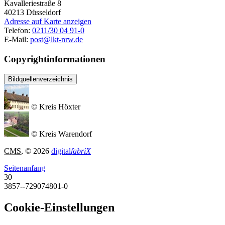
Kavalleriestraße 8
40213
Düsseldorf
Adresse auf Karte anzeigen
Telefon:
0211/30 04 91-0
E-Mail:
post@lkt-nrw.de
Copyrightinformationen
Bildquellenverzeichnis
© Kreis Höxter
© Kreis Warendorf
CMS
, © 2026
digital
fabriX
Seitenanfang
30
3857--729074801-0
Cookie-Einstellungen