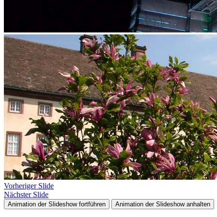
Vorheriger Slide
Nächster Slide
Animation der Slideshow fortführen
Animation der Slideshow anhalten