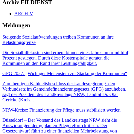
Archiv EILDIENST
ARCHIV
Meldungen
Steigende Sozialaufwendungen treiben Kommunen an ihre
Belastungsgrenze
Die Sozialhilfekosten sind erneut binnen eines Jahres um rund fünf
Prozent gestiegen. Durch diese Kostenspirale geraten die
Kommunen an den Rand ihrer Leistungsfähigkeit.
GFG 2027: „Wichtiger Meilenstein zur Stärkung der Kommunen“
Zum heutigen Kabinettsbeschluss der Landesregierung, den
Verbundsatz im Gemeindefinanzierungsgesetz (GFG) anzuheben,
sagt der Präsident des Landkreis-tags NRW, Landrat Dr. Olaf
Gericke (Kreis...
NRW-Kreise: Finanzierung der Pflege muss stabilisiert werden
Düsseldorf – Der Vorstand des Landkreistags NRW sieht die
Auswirkungen der geplanten Pflegereform kritisch. Der
Gesetzentwurf führt zu einer finanziellen Mehrbelastung von