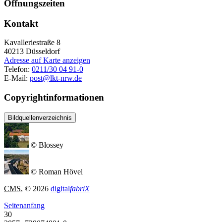
Öffnungszeiten
Kontakt
Kavalleriestraße 8
40213
Düsseldorf
Adresse auf Karte anzeigen
Telefon:
0211/30 04 91-0
E-Mail:
post@lkt-nrw.de
Copyrightinformationen
Bildquellenverzeichnis
© Blossey
© Roman Hövel
CMS
, © 2026
digital
fabriX
Seitenanfang
30