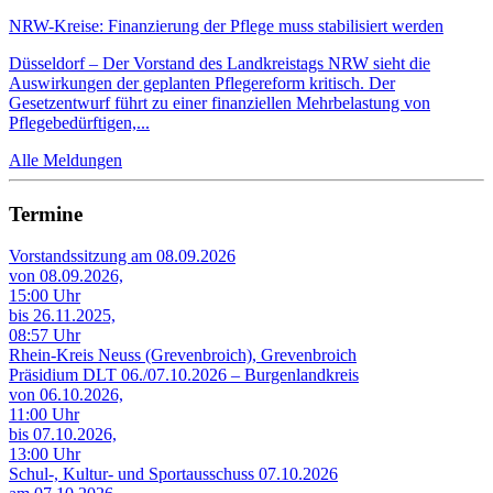
NRW-Kreise: Finanzierung der Pflege muss stabilisiert werden
Düsseldorf – Der Vorstand des Landkreistags NRW sieht die
Auswirkungen der geplanten Pflegereform kritisch. Der
Gesetzentwurf führt zu einer finanziellen Mehrbelastung von
Pflegebedürftigen,...
Alle Meldungen
Termine
Vorstandssitzung am 08.09.2026
von 08.09.2026,
15:00 Uhr
bis 26.11.2025,
08:57 Uhr
Rhein-Kreis Neuss (Grevenbroich), Grevenbroich
Präsidium DLT 06./07.10.2026 – Burgenlandkreis
von 06.10.2026,
11:00 Uhr
bis 07.10.2026,
13:00 Uhr
Schul-, Kultur- und Sportausschuss 07.10.2026