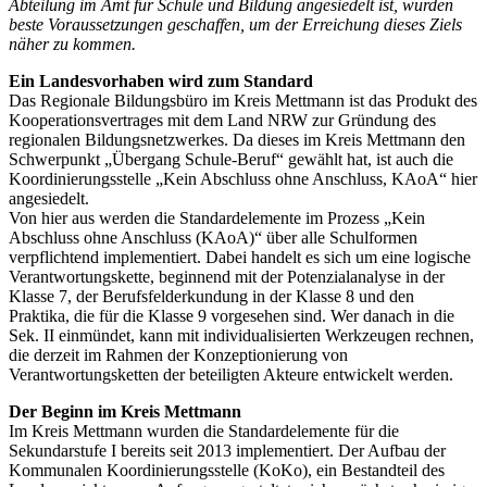
Abteilung im Amt für Schule und Bildung angesiedelt ist, wurden
beste Voraussetzungen geschaffen, um der Erreichung dieses Ziels
näher zu kommen.
Ein Landesvorhaben wird zum Standard
Das Regionale Bildungsbüro im Kreis Mettmann ist das Produkt des
Kooperationsvertrages mit dem Land NRW zur Gründung des
regionalen Bildungsnetzwerkes. Da dieses im Kreis Mettmann den
Schwerpunkt „Übergang Schule-Beruf“ gewählt hat, ist auch die
Koordinierungsstelle „Kein Abschluss ohne Anschluss, KAoA“ hier
angesiedelt.
Von hier aus werden die Standardelemente im Prozess „Kein
Abschluss ohne Anschluss (KAoA)“ über alle Schulformen
verpflichtend implementiert. Dabei handelt es sich um eine logische
Verantwortungskette, beginnend mit der Potenzialanalyse in der
Klasse 7, der Berufsfelderkundung in der Klasse 8 und den
Praktika, die für die Klasse 9 vorgesehen sind. Wer danach in die
Sek. II einmündet, kann mit individualisierten Werkzeugen rechnen,
die derzeit im Rahmen der Konzeptionierung von
Verantwortungsketten der beteiligten Akteure entwickelt werden.
Der Beginn im Kreis Mettmann
Im Kreis Mettmann wurden die Standardelemente für die
Sekundarstufe I bereits seit 2013 implementiert. Der Aufbau der
Kommunalen Koordinierungsstelle (KoKo), ein Bestandteil des