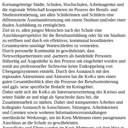
Kreisangehörige Städte, Schulen, Hochschulen, Arbeitsagentur und
die regionale Wirtschaft kooperieren im Prozess der Berufs- und
Studienorientierung, um allen Schülerinnen und Schülern eine
differenzierte Auseinandersetzung mit einem Studium und/oder einer
dualen Ausbildung zu ermöglichen.
Ziel ist es, allen jungen Menschen nach der Schule eine
Anschlussperspektive für die Berufsausbildung oder für ein Studium
zu eröffnen und durch ein effektives, kommunal koordiniertes
Gesamtsystem unnötige Warteschleifen zu vermeiden.
Durch personelle Kontinuität ist gewährleistet, dass
Netzwerkpartnerinnen und -partnern als handelnde Personen
frühzeitig auf Augenhöhe in den Prozess mit eingebettet werden und
somit aus professioneller Sichtweise keine Entkoppelung von
Übergangssystemen entsteht. Durch den Austausch mit den
regionalen Akteurinnen und Akteuren hat die KoKo stets einen
guten Gesamtüberblick über die Prozesse der Berufsorientierung
und ggfs. neue spezifische Bedarfe im Kreisgebiet.
Dabei sieht sich die KoKo als Interessensvertretung des Kreises und
seiner Städte an und trägt als Sprachrohr dazu bei, die
Zusammenarbeit zu stärken. Daher sind transparentes Arbeiten und
kollegialer Austausch in Ausschüssen, Sitzungen, Arbeitskreisen
und Gremien sowie weiteren Informationsveranstaltungen
unerlässliche Werkzeuge, um im Kreis Mettmann einen passgenauen
Anschluss an die Schule zu gewährleisten.
Jugendliche und Eltern werden im Kreis Mettmann auf dem Weg in