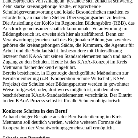
Landesprojektes von Anfang an, gestaltete sich zunächst schwierig.
Zehn starke kreisangehörige Städte, entsprechende
Schulträgerverantwortung und lokale Besonderheiten machten es
erforderlich, an manchen Stellen Überzeugungsarbeit zu leisten.
Die Ansiedlung der KoKo im Regionalen Bildungsbüro (RBB), das
Ausdruck gemeinsamer staatlich kommunaler Verantwortung im
Bildungsbereich ist, erweist sich hier als zielführend. Denn zur
Verantwortungsgemeinschaft des Regionalen Bildungsnetzwerkes
gehören die kreisangehörigen Städte, die Kammern, die Agentur für
Arbeit und die Schulaufsicht. Insbesondere mit Unterstützung
letzterer fand KAoA mit seinen Standardelementen nach und nach
Zugang zu den Schulen. Heute ist das KAoA-Konzept im Kreis
Mettmann flächendeckend eingeführt.
Bereits bestehende, in Eigenregie durchgeführte Maßnahmen zur
Berufsorientierung (z.B. Kooperation Schule Wirtschaft, KSW-
Projekte) der Schulen oder Bildungspartner werden in gewohnter
Weise fortgesetzt, oder, dort wo es möglich ist, mit den oben
beschriebenen KAoA-Standardelementen verschränkt. Der Eintritt
in den KAoA Prozess selbst ist für alle Schulen obligatorisch.
Konkrete Schritte in den Beruf
Anhand einiger Beispiele aus der Berufsorientierung im Kreis
Mettmann soll deutlich werden, welche weiteren Formate die
Kooperation der Verantwortungsgemeinschaft ermöglicht.