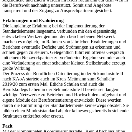
die Berufswelt nachhaltig unterstützt. Somit sind Angebote
transparent und der Zugang zu Ansprechpartnern gesichert.
Erfahrungen und Evaluierung
Die langjährige Erfahrung bei der Implementierung der
Standardelemente insgesamt, verbunden mit den eigenständig
entwickelten Werkzeugen und dem beschriebenen Netzwerk
machen es möglich, im Rahmen von jährlichen Evaluierungen und
Berichten eventuelle Defizite und Strömungen zu erkennen und
schnell gegen zu steuern. Gelegentlich führt ein offenes Gespräch
mit einem Netzwerkpartner zu veränderten Ergebnissen oder auch
eine Veränderung an einer scheinbar kleinen Stellschraube erzeugt
große Wirkung.
Der Prozess der Beruflichen Orientierung in der Sekundarstufe II
nach KAoA startete auch im Kreis Mettmann zum Schuljahr
2019/20 zum ersten Mal. Etliche Schulen und auch die
Berufskollegs haben in der Sekundarstufe II bereits seit langem
wichtige Netzwerke zu Betrieben und Hochschulen aufgebaut und
eigene Module der Berufsorientierung entwickelt. Diese werden
durch die Einführung der Standardelemente keineswegs obsolet. Sie
bilden einen Mindeststandard ab, der keineswegs bereits bestehende
Strukturen entkräftet oder ersetzt.
Fazit
Mit der Kommunalen Koordinierungsstelle „Kein Abschluss ohne