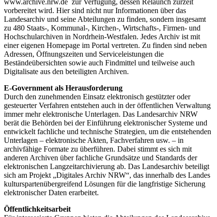
www.archive.nrw.de zur Verfügung, dessen Relaunch zurzeit
vorbereitet wird. Hier sind nicht nur Informationen über das
Landesarchiv und seine Abteilungen zu finden, sondern insgesamt
zu 480 Staats-, Kommunal-, Kirchen-, Wirtschafts-, Firmen- und
Hochschularchiven in Nordrhein-Westfalen. Jedes Archiv ist mit
einer eigenen Homepage im Portal vertreten. Zu finden sind neben
Adressen, Öffnungszeiten und Serviceleistungen die
Beständeübersichten sowie auch Findmittel und teilweise auch
Digitalisate aus den beteiligten Archiven.
E-Government als Herausforderung
Durch den zunehmenden Einsatz elektronisch gestützter oder
gesteuerter Verfahren entstehen auch in der öffentlichen Verwaltung
immer mehr elektronische Unterlagen. Das Landesarchiv NRW
berät die Behörden bei der Einführung elektronischer Systeme und
entwickelt fachliche und technische Strategien, um die entstehenden
Unterlagen – elektronische Akten, Fachverfahren usw. – in
archivfähige Formate zu überführen. Dabei stimmt es sich mit
anderen Archiven über fachliche Grundsätze und Standards der
elektronischen Langzeitarchivierung ab. Das Landesarchiv beteiligt
sich am Projekt „Digitales Archiv NRW“, das innerhalb des Landes
kulturspartenübergreifend Lösungen für die langfristige Sicherung
elektronischer Daten erarbeitet.
Öffentlichkeitsarbeit