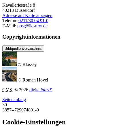
Kavalleriestraße 8
40213
Düsseldorf
Adresse auf Karte anzeigen
Telefon:
0211/30 04 91-0
E-Mail:
post@lkt-nrw.de
Copyrightinformationen
Bildquellenverzeichnis
© Blossey
© Roman Hövel
CMS
, © 2026
digital
fabriX
Seitenanfang
30
3857--729074801-0
Cookie-Einstellungen