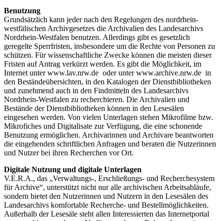
Benutzung
Grundsätzlich kann jeder nach den Regelungen des nordrhein-
westfälischen Archivgesetzes die Archivalien des Landesarchivs
Nordrhein-Westfalen benutzen. Allerdings gibt es gesetzlich
geregelte Sperrfristen, insbesondere um die Rechte von Personen zu
schützen. Für wissenschaftliche Zwecke können die meisten dieser
Fristen auf Antrag verkürzt werden. Es gibt die Möglichkeit, im
Internet unter www.lav.nrw.de oder unter www.archive.nrw.de in
den Beständeübersichten, in den Katalogen der Dienstbibliotheken
und zunehmend auch in den Findmitteln des Landesarchivs
Nordrhein-Westfalen zu recherchieren. Die Archivalien und
Bestände der Dienstbibliotheken können in den Lesesälen
eingesehen werden. Von vielen Unterlagen stehen Mikrofilme bzw.
Mikrofiches und Digitalisate zur Verfügung, die eine schonende
Benutzung ermöglichen. Archivarinnen und Archivare beantworten
die eingehenden schriftlichen Anfragen und beraten die Nutzerinnen
und Nutzer bei ihren Recherchen vor Ort.
Digitale Nutzung und digitale Unterlagen
V.E.R.A., das „Verwaltungs-, Erschließungs- und Recherchesystem
für Archive“, unterstützt nicht nur alle archivischen Arbeitsabläufe,
sondern bietet den Nutzerinnen und Nutzern in den Lesesälen des
Landesarchivs komfortable Recherche- und Bestellmöglichkeiten.
Außerhalb der Lesesäle steht allen Interessierten das Internetportal