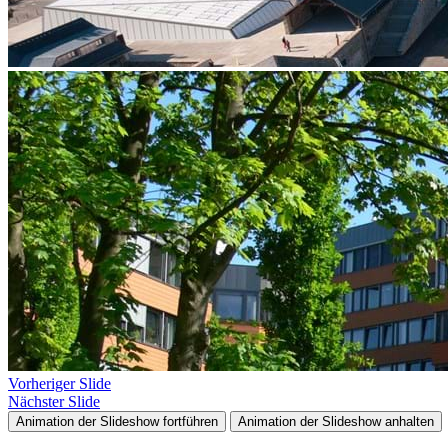
Vorheriger Slide
Nächster Slide
Animation der Slideshow fortführen
Animation der Slideshow anhalten