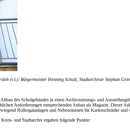
sloh (v.l.): Bürgermeister Henning Schulz, Stadtarchivar Stephan Gr
Altbau des Schulgebäudes in einen Archivnutzungs- und Ausstellungs
chlichen Anforderungen entsprechenden Anbau als Magazin. Dieser Anba
berwiegend Rollregalanlagen und Nebenräumen für Kartenschränke und s
Kreis- und Stadtarchiv ergaben folgende Punkte: