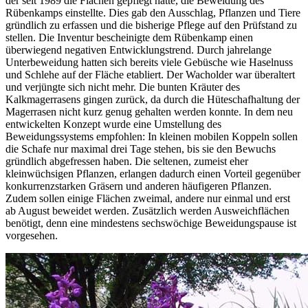
der seit 1989 die Flächen gepflegt hatte, die Beweidung des
Rübenkamps einstellte. Dies gab den Ausschlag, Pflanzen und Tiere
gründlich zu erfassen und die bisherige Pflege auf den Prüfstand zu
stellen. Die Inventur bescheinigte dem Rübenkamp einen
überwiegend negativen Entwicklungstrend. Durch jahrelange
Unterbeweidung hatten sich bereits viele Gebüsche wie Haselnuss
und Schlehe auf der Fläche etabliert. Der Wacholder war überaltert
und verjüngte sich nicht mehr. Die bunten Kräuter des
Kalkmagerrasens gingen zurück, da durch die Hüteschafhaltung der
Magerrasen nicht kurz genug gehalten werden konnte. In dem neu
entwickelten Konzept wurde eine Umstellung des
Beweidungssystems empfohlen: In kleinen mobilen Koppeln sollen
die Schafe nur maximal drei Tage stehen, bis sie den Bewuchs
gründlich abgefressen haben. Die seltenen, zumeist eher
kleinwüchsigen Pflanzen, erlangen dadurch einen Vorteil gegenüber
konkurrenzstarken Gräsern und anderen häufigeren Pflanzen.
Zudem sollen einige Flächen zweimal, andere nur einmal und erst
ab August beweidet werden. Zusätzlich werden Ausweichflächen
benötigt, denn eine mindestens sechswöchige Beweidungspause ist
vorgesehen.