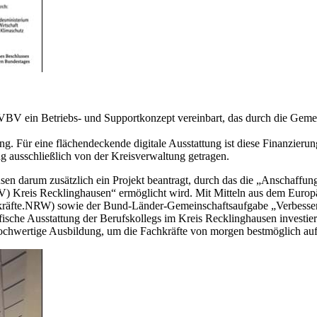
m VBV ein Betriebs- und Supportkonzept vereinbart, das durch die G
g. Für eine flächendeckende digitale Ausstattung ist diese Finanzieru
g ausschließlich von der Kreisverwaltung getragen.
en darum zusätzlich ein Projekt beantragt, durch das die „Anschaffun
V) Kreis Recklinghausen“ ermöglicht wird. Mit Mitteln aus dem Eur
hkräfte.NRW) sowie der Bund-Länder-Gemeinschaftsaufgabe „Verbesseru
ifische Ausstattung der Berufskollegs im Kreis Recklinghausen investie
 hochwertige Ausbildung, um die Fachkräfte von morgen bestmöglich auf