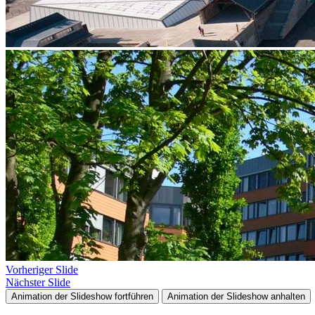
Vorheriger Slide
Nächster Slide
Animation der Slideshow fortführen
Animation der Slideshow anhalten