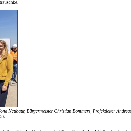
trauschke.
Mona Neubaur, Bürgermeister Christian Bommers, Projektleiter Andre
on.