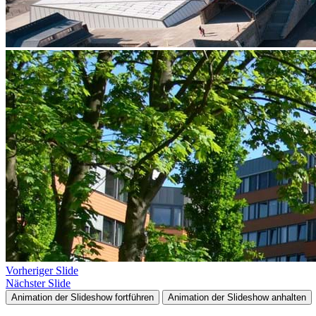
Vorheriger Slide
Nächster Slide
Animation der Slideshow fortführen
Animation der Slideshow anhalten