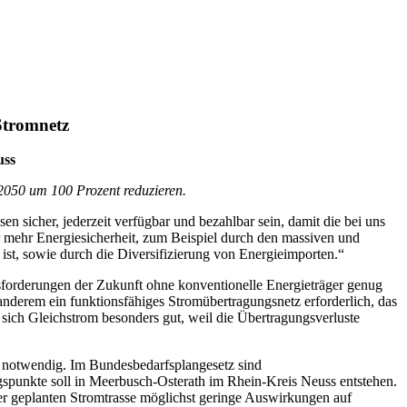
Stromnetz
uss
2050 um 100 Prozent reduzieren.
en sicher, jederzeit verfügbar und bezahlbar sein, damit die bei uns
mehr Energiesicherheit, zum Beispiel durch den massiven und
ist, sowie durch die Diversifizierung von Energieimporten.“
sforderungen der Zukunft ohne konventionelle Energieträger genug
anderem ein funktionsfähiges Stromübertragungsnetz erforderlich, das
sich Gleichstrom besonders gut, weil die Übertragungsverluste
n notwendig. Im Bundesbedarfsplangesetz sind
gspunkte soll in Meerbusch-Osterath im Rhein-Kreis Neuss entstehen.
der geplanten Stromtrasse möglichst geringe Auswirkungen auf