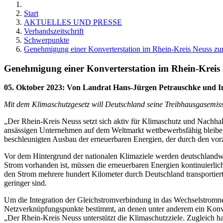
Start
AKTUELLES UND PRESSE
Verbandszeitschrift
Schwerpunkte
Genehmigung einer Konverterstation im Rhein-Kreis Neuss zur 
Genehmigung einer Konverterstation im Rhein-Kreis N
05. Oktober 2023
:
Von Landrat Hans-Jürgen Petrauschke und Ine
Mit dem Klimaschutzgesetz will Deutschland seine Treibhausgasemiss
„Der Rhein-Kreis Neuss setzt sich aktiv für Klimaschutz und Nachhalti
ansässigen Unternehmen auf dem Weltmarkt wettbewerbsfähig bleiben
beschleunigten Ausbau der erneuerbaren Energien, der durch den vorz
Vor dem Hintergrund der nationalen Klimaziele werden deutschlandwe
Strom vorhanden ist, müssen die erneuerbaren Energien kontinuierlich
den Strom mehrere hundert Kilometer durch Deutschland transportiert
geringer sind.
Um die Integration der Gleichstromverbindung in das Wechselstromn
Netzverknüpfungspunkte bestimmt, an denen unter anderem ein Konver
„Der Rhein-Kreis Neuss unterstützt die Klimaschutzziele. Zugleich h