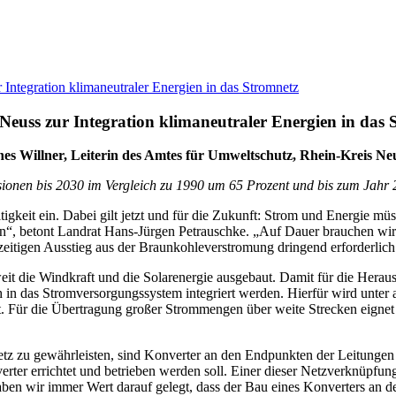
Integration klimaneutraler Energien in das Stromnetz
euss zur Integration klimaneutraler Energien in das 
s Willner, Leiterin des Amtes für Umweltschutz, Rhein-Kreis Ne
ionen bis 2030 im Vergleich zu 1990 um 65 Prozent und bis zum Jahr 
gkeit ein. Dabei gilt jetzt und für die Zukunft: Strom und Energie müss
“, betont Landrat Hans-Jürgen Petrauschke. „Auf Dauer brauchen wir 
eitigen Ausstieg aus der Braunkohleverstromung dringend erforderlich 
it die Windkraft und die Solarenergie ausgebaut. Damit für die Herau
 in das Stromversorgungssystem integriert werden. Hierfür wird unter 
. Für die Übertragung großer Strommengen über weite Strecken eignet 
etz zu gewährleisten, sind Konverter an den Endpunkten der Leitunge
ter errichtet und betrieben werden soll. Einer dieser Netzverknüpfun
aben wir immer Wert darauf gelegt, dass der Bau eines Konverters an 