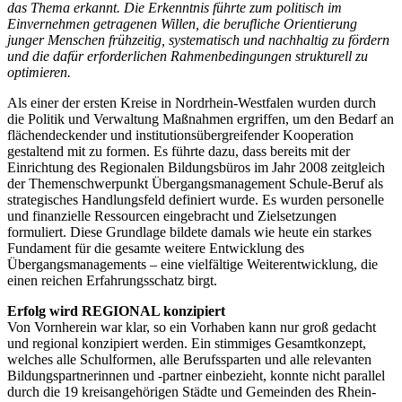
das Thema erkannt. Die Erkenntnis führte zum politisch im
Einvernehmen getragenen Willen, die berufliche Orientierung
junger Menschen frühzeitig, systematisch und nachhaltig zu fördern
und die dafür erforderlichen Rahmenbedingungen strukturell zu
optimieren.
Als einer der ersten Kreise in Nordrhein-Westfalen wurden durch
die Politik und Verwaltung Maßnahmen ergriffen, um den Bedarf an
flächendeckender und institutionsübergreifender Kooperation
gestaltend mit zu formen. Es führte dazu, dass bereits mit der
Einrichtung des Regionalen Bildungsbüros im Jahr 2008 zeitgleich
der Themenschwerpunkt Übergangsmanagement Schule-Beruf als
strategisches Handlungsfeld definiert wurde. Es wurden personelle
und finanzielle Ressourcen eingebracht und Zielsetzungen
formuliert. Diese Grundlage bildete damals wie heute ein starkes
Fundament für die gesamte weitere Entwicklung des
Übergangsmanagements – eine vielfältige Weiterentwicklung, die
einen reichen Erfahrungsschatz birgt.
Erfolg wird REGIONAL konzipiert
Von Vornherein war klar, so ein Vorhaben kann nur groß gedacht
und regional konzipiert werden. Ein stimmiges Gesamtkonzept,
welches alle Schulformen, alle Berufssparten und alle relevanten
Bildungspartnerinnen und -partner einbezieht, konnte nicht parallel
durch die 19 kreisangehörigen Städte und Gemeinden des Rhein-