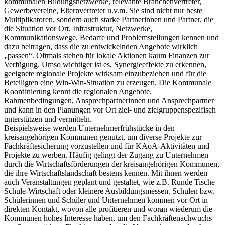
kommunalen Bildungsnetzwerke, relevante Branchenvertreter,
Gewerbevereine, Elternvertreter u.v.m. Sie sind nicht nur beste
Multiplikatoren, sondern auch starke Partnerinnen und Partner, die
die Situation vor Ort, Infrastruktur, Netzwerke,
Kommunikationswege, Bedarfe und Problemstellungen kennen und
dazu beitragen, dass die zu entwickelnden Angebote wirklich
„passen“. Oftmals stehen für lokale Aktionen kaum Finanzen zur
Verfügung. Umso wichtiger ist es, Synergieeffekte zu erkennen,
geeignete regionale Projekte wirksam einzubeziehen und für die
Beteiligten eine Win-Win-Situation zu erzeugen. Die Kommunale
Koordinierung kennt die regionalen Angebote,
Rahmenbedingungen, Ansprechpartnerinnen und Ansprechpartner
und kann in den Planungen vor Ort ziel- und zielgruppenspezifisch
unterstützen und vermitteln.
Beispielsweise werden Unternehmerfrühstücke in den
kreisangehörigen Kommunen genutzt, um diverse Projekte zur
Fachkräftesicherung vorzustellen und für KAoA-Aktivitäten und
Projekte zu werben. Häufig gelingt der Zugang zu Unternehmen
durch die Wirtschaftsförderungen der kreisangehörigen Kommunen,
die ihre Wirtschaftslandschaft bestens kennen. Mit ihnen werden
auch Veranstaltungen geplant und gestaltet, wie z.B. Runde Tische
Schule-Wirtschaft oder kleinere Ausbildungsmessen. Schulen bzw.
Schülerinnen und Schüler und Unternehmen kommen vor Ort in
direkten Kontakt, wovon alle profitieren und woran wiederum die
Kommunen hohes Interesse haben, um den Fachkräftenachwuchs