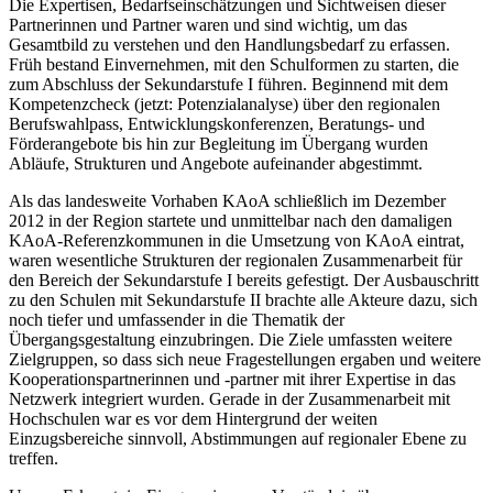
Die Expertisen, Bedarfseinschätzungen und Sichtweisen dieser
Partnerinnen und Partner waren und sind wichtig, um das
Gesamtbild zu verstehen und den Handlungsbedarf zu erfassen.
Früh bestand Einvernehmen, mit den Schulformen zu starten, die
zum Abschluss der Sekundarstufe I führen. Beginnend mit dem
Kompetenzcheck (jetzt: Potenzialanalyse) über den regionalen
Berufswahlpass, Entwicklungskonferenzen, Beratungs- und
Förderangebote bis hin zur Begleitung im Übergang wurden
Abläufe, Strukturen und Angebote aufeinander abgestimmt.
Als das landesweite Vorhaben KAoA schließlich im Dezember
2012 in der Region startete und unmittelbar nach den damaligen
KAoA-Referenzkommunen in die Umsetzung von KAoA eintrat,
waren wesentliche Strukturen der regionalen Zusammenarbeit für
den Bereich der Sekundarstufe I bereits gefestigt. Der Ausbauschritt
zu den Schulen mit Sekundarstufe II brachte alle Akteure dazu, sich
noch tiefer und umfassender in die Thematik der
Übergangsgestaltung einzubringen. Die Ziele umfassten weitere
Zielgruppen, so dass sich neue Fragestellungen ergaben und weitere
Kooperationspartnerinnen und -partner mit ihrer Expertise in das
Netzwerk integriert wurden. Gerade in der Zusammenarbeit mit
Hochschulen war es vor dem Hintergrund der weiten
Einzugsbereiche sinnvoll, Abstimmungen auf regionaler Ebene zu
treffen.