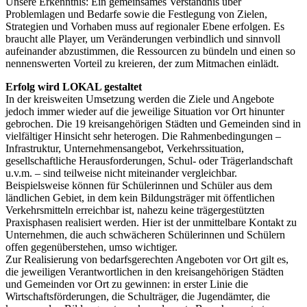
Unsere Erkenntnis: Ein gemeinsames Verständnis über
Problemlagen und Bedarfe sowie die Festlegung von Zielen,
Strategien und Vorhaben muss auf regionaler Ebene erfolgen. Es
braucht alle Player, um Veränderungen verbindlich und sinnvoll
aufeinander abzustimmen, die Ressourcen zu bündeln und einen so
nennenswerten Vorteil zu kreieren, der zum Mitmachen einlädt.
Erfolg wird LOKAL gestaltet
In der kreisweiten Umsetzung werden die Ziele und Angebote
jedoch immer wieder auf die jeweilige Situation vor Ort hinunter
gebrochen. Die 19 kreisangehörigen Städten und Gemeinden sind in
vielfältiger Hinsicht sehr heterogen. Die Rahmenbedingungen –
Infrastruktur, Unternehmensangebot, Verkehrssituation,
gesellschaftliche Herausforderungen, Schul- oder Trägerlandschaft
u.v.m. – sind teilweise nicht miteinander vergleichbar.
Beispielsweise können für Schülerinnen und Schüler aus dem
ländlichen Gebiet, in dem kein Bildungsträger mit öffentlichen
Verkehrsmitteln erreichbar ist, nahezu keine trägergestützten
Praxisphasen realisiert werden. Hier ist der unmittelbare Kontakt zu
Unternehmen, die auch schwächeren Schülerinnen und Schülern
offen gegenüberstehen, umso wichtiger.
Zur Realisierung von bedarfsgerechten Angeboten vor Ort gilt es,
die jeweiligen Verantwortlichen in den kreisangehörigen Städten
und Gemeinden vor Ort zu gewinnen: in erster Linie die
Wirtschaftsförderungen, die Schulträger, die Jugendämter, die