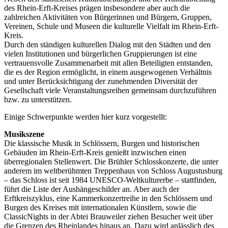
des Rhein-Erft-Kreises prägen insbesondere aber auch die
zahlreichen Aktivitäten von Bürgerinnen und Bürgern, Gruppen,
Vereinen, Schule und Museen die kulturelle Vielfalt im Rhein-Erft-
Kreis.
Durch den ständigen kulturellen Dialog mit den Städten und den
vielen Institutionen und bürgerlichen Gruppierungen ist eine
vertrauensvolle Zusammenarbeit mit allen Beteiligten entstanden,
die es der Region ermöglicht, in einem ausgewogenen Verhältnis
und unter Berücksichtigung der zunehmenden Diversität der
Gesellschaft viele Veranstaltungsreihen gemeinsam durchzuführen
bzw. zu unterstützen.
Einige Schwerpunkte werden hier kurz vorgestellt:
Musikszene
Die klassische Musik in Schlössern, Burgen und historischen
Gebäuden im Rhein-Erft-Kreis genießt inzwischen einen
überregionalen Stellenwert. Die Brühler Schlosskonzerte, die unter
anderem im weltberühmten Treppenhaus von Schloss Augustusburg
– das Schloss ist seit 1984 UNESCO-Weltkulturerbe – stattfinden,
führt die Liste der Aushängeschilder an. Aber auch der
Erftkreiszyklus, eine Kammerkonzertreihe in den Schlössern und
Burgen des Kreises mit internationalen Künstlern, sowie die
ClassicNights in der Abtei Brauweiler ziehen Besucher weit über
die Grenzen des Rheinlandes hinaus an. Dazu wird anlässlich des