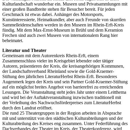
Kulturlandschaft wunderbar ein. Museen und Privatsammlungen mit
einer großen Bandbreite stehen für Besucher bereit. Für jeden
Geschmack ist etwas dabei. Anhänger des Motorsports,
Kunstinteressierte, Heimatkundler, aber auch Freunde von skurrilen
Sammelleidenschaften werden in den Museen im Rhein-Erft-Kreis
fündig. Mit dem Max-Ernst-Museum in Brühl und dem Keramion
Frechen sind auch zwei Museen von internationalem Rang hier
beheimatet.
Literatur und Theater
Gemeinsam mit dem Autorenkreis Rhein-Erft, einem
Zusammenschluss vieler im Kreisgebiet lebender oder tätiger
Autoren, präsentieren der Kreis, die kreisangehörigen Kommunen,
der Landschaftsverband Rheinland sowie die Gold-Kraemer-
Stiftung den jährlichen LiteraturHerbst Rhein-Erft. Besonderes
Augenmerk legen der Kreis und sein Partner Gold-Kraemer-Stiftung
auf ein möglichst breites Angebot von barrierefrei zu erreichenden
Lesungen. Die Veranstaltung steht jedes Jahr unter einem Leitthema
und wird bei der Auftaktveranstaltung inzwischen traditionell mit
der Verleihung des Nachwuchsförderpreises zum LiteraturHerbst
durch den Landrat eröffnet.
Die rund 25 Theatergruppen in der Region arbeiten in Absprache
mit und unterstützt von den städtischen Kulturabteilungen und der
Kulturabteilung des Kreises eng zusammen. Unter Federführung des
Dachverbandes der Theater im Kreis, der Theaterkonferenz, wird