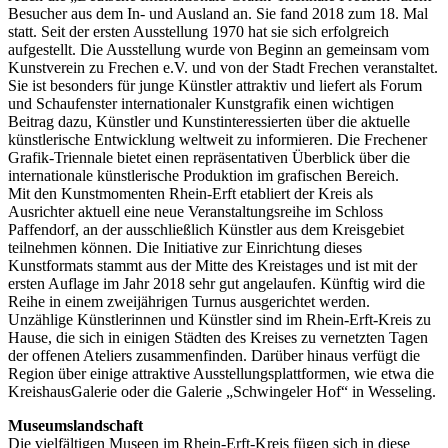
Besucher aus dem In- und Ausland an. Sie fand 2018 zum 18. Mal
statt. Seit der ersten Ausstellung 1970 hat sie sich erfolgreich
aufgestellt. Die Ausstellung wurde von Beginn an gemeinsam vom
Kunstverein zu Frechen e.V. und von der Stadt Frechen veranstaltet.
Sie ist besonders für junge Künstler attraktiv und liefert als Forum
und Schaufenster internationaler Kunstgrafik einen wichtigen
Beitrag dazu, Künstler und Kunstinteressierten über die aktuelle
künstlerische Entwicklung weltweit zu informieren. Die Frechener
Grafik-Triennale bietet einen repräsentativen Überblick über die
internationale künstlerische Produktion im grafischen Bereich.
Mit den Kunstmomenten Rhein-Erft etabliert der Kreis als
Ausrichter aktuell eine neue Veranstaltungsreihe im Schloss
Paffendorf, an der ausschließlich Künstler aus dem Kreisgebiet
teilnehmen können. Die Initiative zur Einrichtung dieses
Kunstformats stammt aus der Mitte des Kreistages und ist mit der
ersten Auflage im Jahr 2018 sehr gut angelaufen. Künftig wird die
Reihe in einem zweijährigen Turnus ausgerichtet werden.
Unzählige Künstlerinnen und Künstler sind im Rhein-Erft-Kreis zu
Hause, die sich in einigen Städten des Kreises zu vernetzten Tagen
der offenen Ateliers zusammenfinden. Darüber hinaus verfügt die
Region über einige attraktive Ausstellungsplattformen, wie etwa die
KreishausGalerie oder die Galerie „Schwingeler Hof“ in Wesseling.
Museumslandschaft
Die vielfältigen Museen im Rhein-Erft-Kreis fügen sich in diese