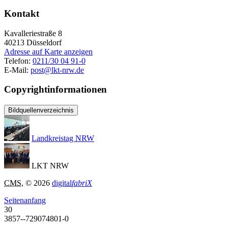
Kontakt
Kavalleriestraße 8
40213
Düsseldorf
Adresse auf Karte anzeigen
Telefon:
0211/30 04 91-0
E-Mail:
post@lkt-nrw.de
Copyrightinformationen
Bildquellenverzeichnis
Landkreistag NRW
LKT NRW
CMS
, © 2026
digital
fabriX
Seitenanfang
30
3857--729074801-0