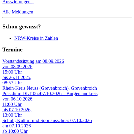
Auswirkungen...
Alle Meldungen
Schon gewusst?
NRW-Kreise in Zahlen
Termine
Vorstandssitzung am 08.09.2026
von 08.09.2026,
15:00 Uhr
bis 26.11.2025,
08:57 Uhr
Rhein-Kreis Neuss (Grevenbroich), Grevenbroich
Präsidium DLT 06./07.10.2026 – Burgenlandkreis
von 06.10.2026,
11:00 Uhr
bis 07.10.2026,
13:00 Uhr
Schul-, Kultur- und Sportausschuss 07.10.2026
am 07.10.2026
ab 10:00 Uhr