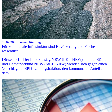
08.09.2025
Pressemitteilung
Für kommunale Infrastruktur sind Bevölkerung und Fläche
wesentlich
Düsseldorf – Der Landkreistag NRW (LKT NRW) und der Städte-
und Gemeindebund NRW (StGB NRW) wenden sich gegen einen
Vorschlag der SPD-Landtagsfraktion, den kommunalen Anteil an
dem...