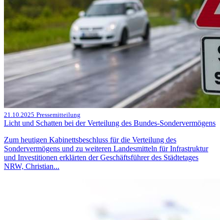
21.10.2025
Pressemitteilung
Licht und Schatten bei der Verteilung des Bundes-Sondervermögens
Zum heutigen Kabinettsbeschluss für die Verteilung des
Sondervermögens und zu weiteren Landesmitteln für Infrastruktur
und Investitionen erklärten der Geschäftsführer des Städtetages
NRW, Christian...