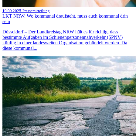
19.09.2025
Pressemitteilung
LKT NRW: Wo kommunal draufsteht, muss auch kommunal drin
sein
Düsseldorf – Der Landkreistag NRW hält es für richtig, dass
bestimmte Aufgaben im Schienenpersonennahverkehr (SPNV)
künftig in einer landesweiten Organisation gebündelt werden. Da
diese kommunal...