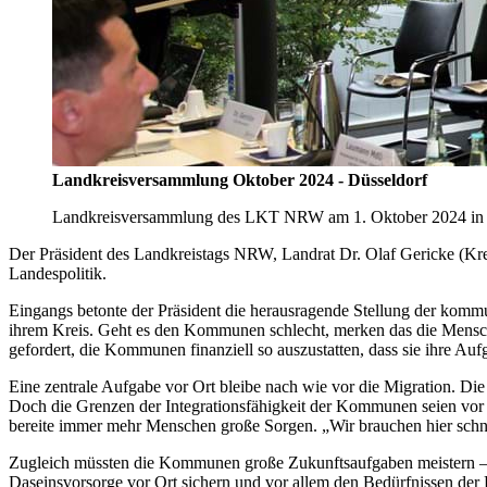
Landkreisversammlung Oktober 2024 - Düsseldorf
Landkreisversammlung des LKT NRW am 1. Oktober 2024 in Düs
Der Präsident des Landkreistags NRW, Landrat Dr. Olaf Gericke (Kre
Landespolitik.
Eingangs betonte der Präsident die herausragende Stellung der kommu
ihrem Kreis. Geht es den Kommunen schlecht, merken das die Mensch
gefordert, die Kommunen finanziell so auszustatten, dass sie ihre Aufg
Eine zentrale Aufgabe vor Ort bleibe nach wie vor die Migration. 
Doch die Grenzen der Integrationsfähigkeit der Kommunen seien vor
bereite immer mehr Menschen große Sorgen. „Wir brauchen hier schn
Zugleich müssten die Kommunen große Zukunftsaufgaben meistern – in
Daseinsvorsorge vor Ort sichern und vor allem den Bedürfnissen der