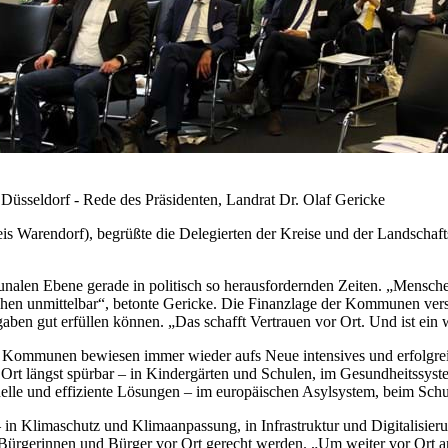
seldorf - Rede des Präsidenten, Landrat Dr. Olaf Gericke
is Warendorf), begrüßte die Delegierten der Kreise und der Landschaf
nalen Ebene gerade in politisch so herausfordernden Zeiten. „Menschen
en unmittelbar“, betonte Gericke. Die Finanzlage der Kommunen versc
aben gut erfüllen können. „Das schafft Vertrauen vor Ort. Und ist ein wi
Die Kommunen bewiesen immer wieder aufs Neue intensives und erfolgr
 Ort längst spürbar – in Kindergärten und Schulen, im Gesundheitssys
elle und effiziente Lösungen – im europäischen Asylsystem, beim Sc
 Klimaschutz und Klimaanpassung, in Infrastruktur und Digitalisierun
 Bürgerinnen und Bürger vor Ort gerecht werden. „Um weiter vor Ort a