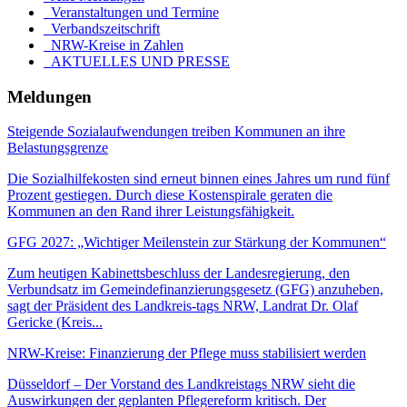
Veranstaltungen und Termine
Verbandszeitschrift
NRW-Kreise in Zahlen
AKTUELLES UND PRESSE
Meldungen
Steigende Sozialaufwendungen treiben Kommunen an ihre
Belastungsgrenze
Die Sozialhilfekosten sind erneut binnen eines Jahres um rund fünf
Prozent gestiegen. Durch diese Kostenspirale geraten die
Kommunen an den Rand ihrer Leistungsfähigkeit.
GFG 2027: „Wichtiger Meilenstein zur Stärkung der Kommunen“
Zum heutigen Kabinettsbeschluss der Landesregierung, den
Verbundsatz im Gemeindefinanzierungsgesetz (GFG) anzuheben,
sagt der Präsident des Landkreis-tags NRW, Landrat Dr. Olaf
Gericke (Kreis...
NRW-Kreise: Finanzierung der Pflege muss stabilisiert werden
Düsseldorf – Der Vorstand des Landkreistags NRW sieht die
Auswirkungen der geplanten Pflegereform kritisch. Der