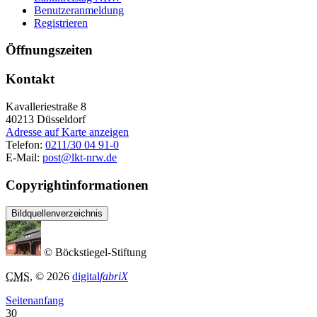
Benutzeranmeldung
Registrieren
Öffnungszeiten
Kontakt
Kavalleriestraße 8
40213
Düsseldorf
Adresse auf Karte anzeigen
Telefon:
0211/30 04 91-0
E-Mail:
post@lkt-nrw.de
Copyrightinformationen
Bildquellenverzeichnis
© Böckstiegel-Stiftung
CMS
, © 2026
digital
fabriX
Seitenanfang
30