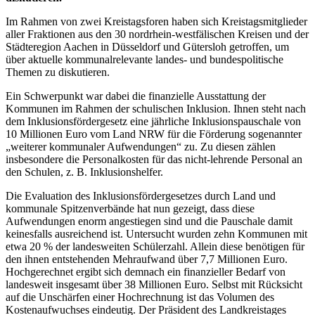
Im Rahmen von zwei Kreistagsforen haben sich Kreistagsmitglieder
aller Fraktionen aus den 30 nordrhein-westfälischen Kreisen und der
Städteregion Aachen in Düsseldorf und Gütersloh getroffen, um
über aktuelle kommunalrelevante landes- und bundespolitische
Themen zu diskutieren.
Ein Schwerpunkt war dabei die finanzielle Ausstattung der
Kommunen im Rahmen der schulischen Inklusion. Ihnen steht nach
dem Inklusionsfördergesetz eine jährliche Inklusionspauschale von
10 Millionen Euro vom Land NRW für die Förderung sogenannter
„weiterer kommunaler Aufwendungen“ zu. Zu diesen zählen
insbesondere die Personalkosten für das nicht-lehrende Personal an
den Schulen, z. B. Inklusionshelfer.
Die Evaluation des Inklusionsfördergesetzes durch Land und
kommunale Spitzenverbände hat nun gezeigt, dass diese
Aufwendungen enorm angestiegen sind und die Pauschale damit
keinesfalls ausreichend ist. Untersucht wurden zehn Kommunen mit
etwa 20 % der landesweiten Schülerzahl. Allein diese benötigen für
den ihnen entstehenden Mehraufwand über 7,7 Millionen Euro.
Hochgerechnet ergibt sich demnach ein finanzieller Bedarf von
landesweit insgesamt über 38 Millionen Euro. Selbst mit Rücksicht
auf die Unschärfen einer Hochrechnung ist das Volumen des
Kostenaufwuchses eindeutig. Der Präsident des Landkreistages