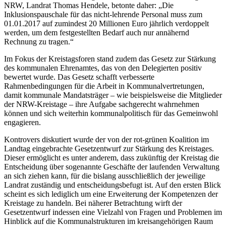
NRW, Landrat Thomas Hendele, betonte daher: „Die
Inklusionspauschale für das nicht-lehrende Personal muss zum
01.01.2017 auf zumindest 20 Millionen Euro jährlich verdoppelt
werden, um dem festgestellten Bedarf auch nur annähernd
Rechnung zu tragen.“
Im Fokus der Kreistagsforen stand zudem das Gesetz zur Stärkung
des kommunalen Ehrenamtes, das von den Delegierten positiv
bewertet wurde. Das Gesetz schafft verbesserte
Rahmenbedingungen für die Arbeit in Kommunalvertretungen,
damit kommunale Mandatsträger – wie beispielsweise die Mitglieder
der NRW-Kreistage – ihre Aufgabe sachgerecht wahrnehmen
können und sich weiterhin kommunalpolitisch für das Gemeinwohl
engagieren.
Kontrovers diskutiert wurde der von der rot-grünen Koalition im
Landtag eingebrachte Gesetzentwurf zur Stärkung des Kreistages.
Dieser ermöglicht es unter anderem, dass zukünftig der Kreistag die
Entscheidung über sogenannte Geschäfte der laufenden Verwaltung
an sich ziehen kann, für die bislang ausschließlich der jeweilige
Landrat zuständig und entscheidungsbefugt ist. Auf den ersten Blick
scheint es sich lediglich um eine Erweiterung der Kompetenzen der
Kreistage zu handeln. Bei näherer Betrachtung wirft der
Gesetzentwurf indessen eine Vielzahl von Fragen und Problemen im
Hinblick auf die Kommunalstrukturen im kreisangehörigen Raum