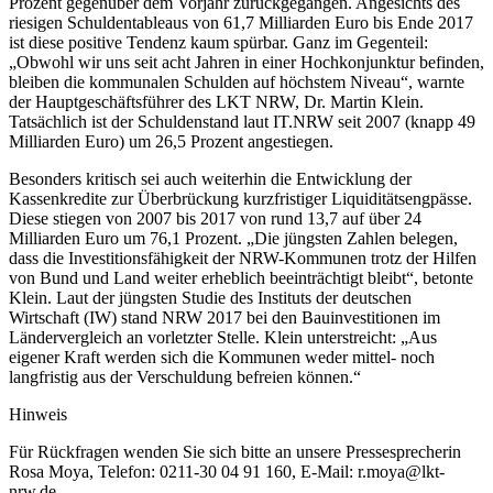
Prozent gegenüber dem Vorjahr zurückgegangen. Angesichts des
riesigen Schuldentableaus von 61,7 Milliarden Euro bis Ende 2017
ist diese positive Tendenz kaum spürbar. Ganz im Gegenteil:
„Obwohl wir uns seit acht Jahren in einer Hochkonjunktur befinden,
bleiben die kommunalen Schulden auf höchstem Niveau“, warnte
der Hauptgeschäftsführer des LKT NRW, Dr. Martin Klein.
Tatsächlich ist der Schuldenstand laut IT.NRW seit 2007 (knapp 49
Milliarden Euro) um 26,5 Prozent angestiegen.
Besonders kritisch sei auch weiterhin die Entwicklung der
Kassenkredite zur Überbrückung kurzfristiger Liquiditätsengpässe.
Diese stiegen von 2007 bis 2017 von rund 13,7 auf über 24
Milliarden Euro um 76,1 Prozent. „Die jüngsten Zahlen belegen,
dass die Investitionsfähigkeit der NRW-Kommunen trotz der Hilfen
von Bund und Land weiter erheblich beeinträchtigt bleibt“, betonte
Klein. Laut der jüngsten Studie des Instituts der deutschen
Wirtschaft (IW) stand NRW 2017 bei den Bauinvestitionen im
Ländervergleich an vorletzter Stelle. Klein unterstreicht: „Aus
eigener Kraft werden sich die Kommunen weder mittel- noch
langfristig aus der Verschuldung befreien können.“
Hinweis
Für Rückfragen wenden Sie sich bitte an unsere Pressesprecherin
Rosa Moya, Telefon: 0211-30 04 91 160, E-Mail: r.moya@lkt-
nrw.de.