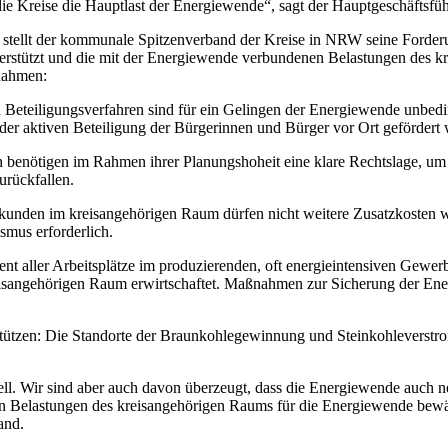
en die Kreise die Hauptlast der Energiewende“, sagt der Hauptgeschäft
z stellt der kommunale Spitzenverband der Kreise in NRW seine Forder
stützt und die mit der Energiewende verbundenen Belastungen des kr
nahmen:
d Beteiligungsverfahren sind für ein Gelingen der Energiewende unb
 der aktiven Beteiligung der Bürgerinnen und Bürger vor Ort gefördert
benötigen im Rahmen ihrer Planungshoheit eine klare Rechtslage, um 
urückfallen.
unden im kreisangehörigen Raum dürfen nicht weitere Zusatzkosten w
mus erforderlich.
zent aller Arbeitsplätze im produzierenden, oft energieintensiven Gew
angehörigen Raum erwirtschaftet. Maßnahmen zur Sicherung der Energi
rstützen: Die Standorte der Braunkohlegewinnung und Steinkohlevers
ell. Wir sind aber auch davon überzeugt, dass die Energiewende auch 
en Belastungen des kreisangehörigen Raums für die Energiewende bewä
and.