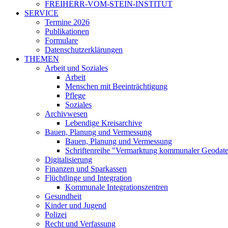
FREIHERR-VOM-STEIN-INSTITUT
SERVICE
Termine 2026
Publikationen
Formulare
Datenschutzerklärungen
THEMEN
Arbeit und Soziales
Arbeit
Menschen mit Beeinträchtigung
Pflege
Soziales
Archivwesen
Lebendige Kreisarchive
Bauen, Planung und Vermessung
Bauen, Planung und Vermessung
Schriftenreihe "Vermarktung kommunaler Geodat
Digitalisierung
Finanzen und Sparkassen
Flüchtlinge und Integration
Kommunale Integrationszentren
Gesundheit
Kinder und Jugend
Polizei
Recht und Verfassung