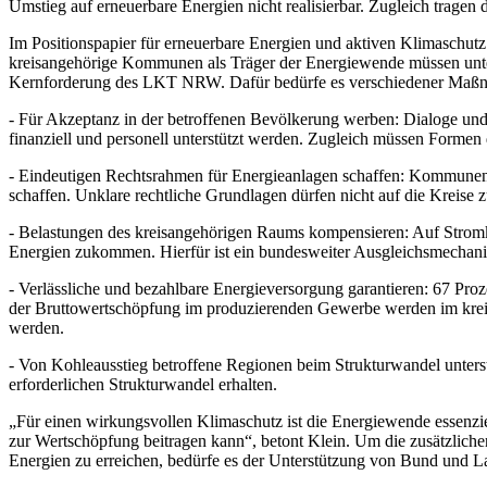
Umstieg auf erneuerbare Energien nicht realisierbar. Zugleich trag
Im Positionspapier für erneuerbare Energien und aktiven Klimaschut
kreisangehörige Kommunen als Träger der Energiewende müssen unter
Kernforderung des LKT NRW. Dafür bedürfe es verschiedener Maß
- Für Akzeptanz in der betroffenen Bevölkerung werben: Dialoge un
finanziell und personell unterstützt werden. Zugleich müssen Formen
- Eindeutigen Rechtsrahmen für Energieanlagen schaffen: Kommunen 
schaffen. Unklare rechtliche Grundlagen dürfen nicht auf die Kreise z
- Belastungen des kreisangehörigen Raums kompensieren: Auf Stromk
Energien zukommen. Hierfür ist ein bundesweiter Ausgleichsmechanis
- Verlässliche und bezahlbare Energieversorgung garantieren: 67 Pro
der Bruttowertschöpfung im produzierenden Gewerbe werden im kreis
werden.
- Von Kohleausstieg betroffene Regionen beim Strukturwandel unte
erforderlichen Strukturwandel erhalten.
„Für einen wirkungsvollen Klimaschutz ist die Energiewende essenzi
zur Wertschöpfung beitragen kann“, betont Klein. Um die zusätzlich
Energien zu erreichen, bedürfe es der Unterstützung von Bund und L