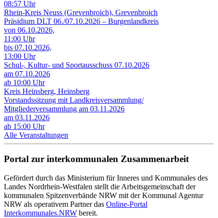
08:57 Uhr
Rhein-Kreis Neuss (Grevenbroich), Grevenbroich
Präsidium DLT 06./07.10.2026 – Burgenlandkreis
von 06.10.2026,
11:00 Uhr
bis 07.10.2026,
13:00 Uhr
Schul-, Kultur- und Sportausschuss 07.10.2026
am 07.10.2026
ab 10:00 Uhr
Kreis Heinsberg, Heinsberg
Vorstandssitzung mit Landkreisversammlung/
Mitgliederversammlung am 03.11.2026
am 03.11.2026
ab 15:00 Uhr
Alle Veranstaltungen
Portal zur interkommunalen Zusammenarbeit
Gefördert durch das Ministerium für Inneres und Kommunales des
Landes Nordrhein-Westfalen stellt die Arbeitsgemeinschaft der
kommunalen Spitzenverbände NRW mit der Kommunal Agentur
NRW als operativem Partner das
Online-Portal
Interkommunales.NRW
bereit.