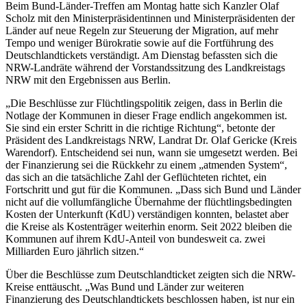
Beim Bund-Länder-Treffen am Montag hatte sich Kanzler Olaf
Scholz mit den Ministerpräsidentinnen und Ministerpräsidenten der
Länder auf neue Regeln zur Steuerung der Migration, auf mehr
Tempo und weniger Bürokratie sowie auf die Fortführung des
Deutschlandtickets verständigt. Am Dienstag befassten sich die
NRW-Landräte während der Vorstandssitzung des Landkreistags
NRW mit den Ergebnissen aus Berlin.
„Die Beschlüsse zur Flüchtlingspolitik zeigen, dass in Berlin die
Notlage der Kommunen in dieser Frage endlich angekommen ist.
Sie sind ein erster Schritt in die richtige Richtung“, betonte der
Präsident des Landkreistags NRW, Landrat Dr. Olaf Gericke (Kreis
Warendorf). Entscheidend sei nun, wann sie umgesetzt werden. Bei
der Finanzierung sei die Rückkehr zu einem „atmenden System“,
das sich an die tatsächliche Zahl der Geflüchteten richtet, ein
Fortschritt und gut für die Kommunen. „Dass sich Bund und Länder
nicht auf die vollumfängliche Übernahme der flüchtlingsbedingten
Kosten der Unterkunft (KdU) verständigen konnten, belastet aber
die Kreise als Kostenträger weiterhin enorm. Seit 2022 bleiben die
Kommunen auf ihrem KdU-Anteil von bundesweit ca. zwei
Milliarden Euro jährlich sitzen.“
Über die Beschlüsse zum Deutschlandticket zeigten sich die NRW-
Kreise enttäuscht. „Was Bund und Länder zur weiteren
Finanzierung des Deutschlandtickets beschlossen haben, ist nur ein