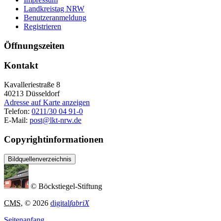
Landkreistag NRW
Benutzeranmeldung
Registrieren
Öffnungszeiten
Kontakt
Kavalleriestraße 8
40213
Düsseldorf
Adresse auf Karte anzeigen
Telefon:
0211/30 04 91-0
E-Mail:
post@lkt-nrw.de
Copyrightinformationen
Bildquellenverzeichnis
© Böckstiegel-Stiftung
CMS
, © 2026
digital
fabriX
Seitenanfang