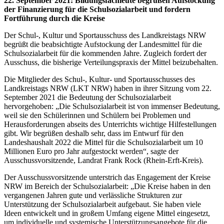
22. September 2021
:
Bildungsfachleute begrüßen Aufstockung
der Finanzierung für die Schulsozialarbeit und fordern
Fortführung durch die Kreise
Der Schul-, Kultur und Sportausschuss des Landkreistags NRW
begrüßt die beabsichtigte Aufstockung der Landesmittel für die
Schulsozialarbeit für die kommenden Jahre. Zugleich fordert der
Ausschuss, die bisherige Verteilungspraxis der Mittel beizubehalten.
Die Mitglieder des Schul-, Kultur- und Sportausschusses des
Landkreistags NRW (LKT NRW) haben in ihrer Sitzung vom 22.
September 2021 die Bedeutung der Schulsozialarbeit
hervorgehoben: „Die Schulsozialarbeit ist von immenser Bedeutung,
weil sie den Schülerinnen und Schülern bei Problemen und
Herausforderungen abseits des Unterrichts wichtige Hilfestellungen
gibt. Wir begrüßen deshalb sehr, dass im Entwurf für den
Landeshaushalt 2022 die Mittel für die Schulsozialarbeit um 10
Millionen Euro pro Jahr aufgestockt werden“, sagte der
Ausschussvorsitzende, Landrat Frank Rock (Rhein-Erft-Kreis).
Der Ausschussvorsitzende unterstrich das Engagement der Kreise
NRW im Bereich der Schulsozialarbeit: „Die Kreise haben in den
vergangenen Jahren gute und verlässliche Strukturen zur
Unterstützung der Schulsozialarbeit aufgebaut. Sie haben viele
Ideen entwickelt und in großem Umfang eigene Mittel eingesetzt,
um individuelle und systemische Unterstützungsangebote für die