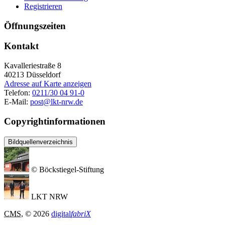
Registrieren
Öffnungszeiten
Kontakt
Kavalleriestraße 8
40213
Düsseldorf
Adresse auf Karte anzeigen
Telefon:
0211/30 04 91-0
E-Mail:
post@lkt-nrw.de
Copyrightinformationen
Bildquellenverzeichnis
© Böckstiegel-Stiftung
LKT NRW
CMS
, © 2026
digital
fabriX