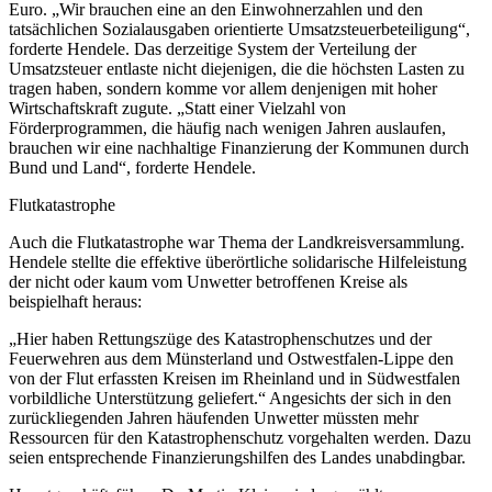
Euro. „Wir brauchen eine an den Einwohnerzahlen und den
tatsächlichen Sozialausgaben orientierte Umsatzsteuerbeteiligung“,
forderte Hendele. Das derzeitige System der Verteilung der
Umsatzsteuer entlaste nicht diejenigen, die die höchsten Lasten zu
tragen haben, sondern komme vor allem denjenigen mit hoher
Wirtschaftskraft zugute. „Statt einer Vielzahl von
Förderprogrammen, die häufig nach wenigen Jahren auslaufen,
brauchen wir eine nachhaltige Finanzierung der Kommunen durch
Bund und Land“, forderte Hendele.
Flutkatastrophe
Auch die Flutkatastrophe war Thema der Landkreisversammlung.
Hendele stellte die effektive überörtliche solidarische Hilfeleistung
der nicht oder kaum vom Unwetter betroffenen Kreise als
beispielhaft heraus:
„Hier haben Rettungszüge des Katastrophenschutzes und der
Feuerwehren aus dem Münsterland und Ostwestfalen-Lippe den
von der Flut erfassten Kreisen im Rheinland und in Südwestfalen
vorbildliche Unterstützung geliefert.“ Angesichts der sich in den
zurückliegenden Jahren häufenden Unwetter müssten mehr
Ressourcen für den Katastrophenschutz vorgehalten werden. Dazu
seien entsprechende Finanzierungshilfen des Landes unabdingbar.