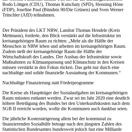
Bodo Löttgen (CDU), Thomas Kutschaty (SPD), Henning Höne
(FDP), Josefine Paul (Bündnis 90/Die Grünen) und Sven Werner
Tritschler (AfD) teilnahmen.
Der Präsident des LKT NRW, Landrat Thomas Hendele (Kreis
Mettmann), forderte, den Blick verstärkt auf die Infrastruktur im
kreisangehörigen Raum zu richten: „Mehr als die Hälfte der
Menschen in NRW leben und arbeiten im kreisangehörigen Raum.
Zudem stellt der kreisangehörige Raum die Hälfte der
Wirtschaftskraft des Landes. Der Ausbau der Infrastruktur sowie
Maßnahmen zu Klimaanpassung und Klimaschutz in den Kreisen
müssen verstärkt in den Fokus rücken. Das geht nur durch eine
nachhaltige und solide finanzielle Ausstattung der Kommunen.“
Nachhaltige Finanzierung statt Förderprogramme
Die Kreise als Hauptträger der Sozialaufgaben im kreisangehörigen
Raum müssten entlastet werden. Zwar sei im Jahr 2020 eine deutlich
höhere Beteiligung des Bundes bei den Unterkunftskosten nach dem
SGB II erreicht worden, wofür die Kommunen auch dankbar seien.
Die jährliche Kostensteigerung allein bei der kommunal zu
finanzierenden Sozialhilfe betrage nach den jüngsten Zahlen des
Statistischen Bundesamtes bundesweit jedoch fast eine Milliarde