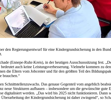
er den Regierungsentwurf für eine Kindergrundsicherung in den Bund
t.
chade (Ennepe-Ruhr-Kreis), in der heutigen Ausschusssitzung fest. „De
d bedeutet auch keine Leistungsverbesserung. Vielmehr kommen zu den
en die Eltern vom Jobcenter und für den größten Teil des Bildungspak
e brauchen.“
nen Schnittstellenzuwachs. Das genaue Gegenteil vom angeblich beabsi
 neue Strukturen aufbauen – insbesondere um die gewünschte gute Err
zesse digitalisiert werden. „Das wird bis 2025 nicht funktionieren. Dan
e Überarbeitung der Kindergrundsicherung ist daher zwingend“, so Sch