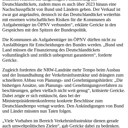
Deutschlandtickets, zudem muss es auch über 2023 hinaus eine
Nachschusspflicht von Bund und Ländern geben. Der Verkauf ist
zwar gut angelaufen, dennoch ist das Deutschlandticket weiterhin
mit enormen wirtschaftlichen Risiken für die Kommunen als
Aufgabenträger im ÖPNV verbunden“, erklärte Gericke in den
Gesprächen mit den Spitzen der Bundespolitik.
Die Kommunen als Aufgabenträger im ÖPNV dürften nicht zu
Ausfallbürgen für Entscheidungen des Bundes werden. „Bund und
Land müssen die Finanzierung des Deutschlandtickets
vollumfänglich und zeitlich unbegrenzt garantieren“, forderte
Gericke.
Zugleich forderten die NRW-Landräte mehr Tempo beim Ausbau
und der Instandhaltung der Verkehrsinfrastruktur und drängten zum
schnelleren Abbau von Planungs- und Genehmigungshürden: „Die
bisherigen Ansätze, um Planungs- und Genehmigungsverfahren zu
beschleunigen, gehen vielfach nicht weit genug“, kritisierte Gericke.
Dabei zeigte er sich enttäuscht, dass bei der
Ministerpräsidentenkonferenz konkrete Beschlüsse zum
Deutschlandtempo vertagt wurden. Den Ankündigungen von Bund
und Länder müssten nun Taten folgen.
„Viele Vorhaben im Bereich Verkehrsinfrastruktur dienen gerade
auch umweltpolitischen Zielen“, gab Gericke dabei zu bedenken.