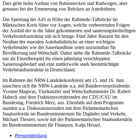
Dies gelte beim Ausbau von Bahnstrecken und Radwegen, aber
genauso bei der Erneuerung von Brücken an Autobahnen.
Die Sperrung der A45 in Höhe der Rahmede-Talbrücke im
Märkischen Kreis führe vor Augen, welche verheerenden Folgen
der Ausfall der in die Jahre gekommenen und sanierungsbedürftigen
Verkehrsinfrastruktur mit sich bringe. Fünf Jahre Bauzeit für den
Neubau der maroden Autobahnbrücke an einer wichtigen
Verkehrsader wie der Sauerlandlinie seien unzumutbar für
Bevölkerung und Wirtschaft. Dabei stehe die Rahmede-Talbrücke
nur als Einzelbeispiel für einen jahrelang verschleppten
Sanierungsbedarf und eine mittlerweile stark beeinträchtigte
Verkehrsinfrastruktur in Deutschland.
Im Rahmen der NRW-Landrätekonferenz am 15. und 16. Juni
tauschten sich die NRW-Landräte u.a. mit Bundesvizepräsidentin
Yvonne Magwas, Vizekanzler und Wirtschaftsminister Dr. Robert
Habeck und dem Fraktionsvorsitzenden der CDU/CSU im
Bundestag, Friedrich Merz, aus. Ebenfalls auf dem Programm
standen u.a. Diskussionsrunden mit dem Parlamentarischen
Staatssekretär im Bundesministerium für Digitales und Verkehr,
Michael Theurer, sowie mit der Parlamentarischen Staatssekretärin
im Bundesministerium für Finanzen, Katja Hessel.
Pressemitteilung