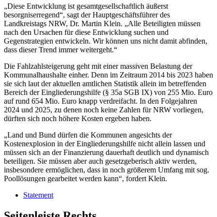
„Diese Entwicklung ist gesamtgesellschaftlich äußerst
besorgniserregend“, sagt der Hauptgeschäftsführer des
Landkreistags NRW, Dr. Martin Klein. „Alle Beteiligten müssen
nach den Ursachen für diese Entwicklung suchen und
Gegenstrategien entwickeln. Wir können uns nicht damit abfinden,
dass dieser Trend immer weitergeht.“
Die Fahlzahlsteigerung geht mit einer massiven Belastung der
Kommunalhaushalte einher. Denn im Zeitraum 2014 bis 2023 haben
sie sich laut der aktuellen amtlichen Statistik allein im betreffenden
Bereich der Eingliederungshilfe (§ 35a SGB IX) von 255 Mio. Euro
auf rund 654 Mio. Euro knapp verdreifacht. In den Folgejahren
2024 und 2025, zu denen noch keine Zahlen für NRW vorliegen,
dürften sich noch höhere Kosten ergeben haben.
„Land und Bund dürfen die Kommunen angesichts der
Kostenexplosion in der Eingliederungshilfe nicht allein lassen und
müssen sich an der Finanzierung dauerhaft deutlich und dynamisch
beteiligen. Sie müssen aber auch gesetzgeberisch aktiv werden,
insbesondere ermöglichen, dass in noch größerem Umfang mit sog.
Poollösungen gearbeitet werden kann“, fordert Klein.
Statement
Seitenleiste Rechts