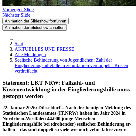
Vorheriger Slide
Nächster Slide
Animation der Slideshow fortführen
Animation der Slideshow anhalten
Start
AKTUELLES UND PRESSE
Alle Meldungen
Seelische Behinderung von Jugendlichen: Zahl der
Eingliederungshilfefälle in zehn Jahren verdoppelt - Kosten
verdreifacht
Statement: LKT NRW: Fallzahl- und
Kostenentwicklung in der Eingliederungshilfe muss
gestoppt werden
22. Januar 2026
:
Düsseldorf – Nach der heutigen Meldung des
Statistischen Landesamtes (IT.NRW) haben im Jahr 2024 in
Nordrhein-Westfalen 44.000 junge Menschen
Eingliederungshilfe bei (drohender) seelischer Behinderung er-
halten – das sind doppelt so viele wie noch zehn Jahre zuvor.