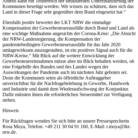
Anteils kann ein Teilbereich der strukturellen Unterfinanzierung der
Kommunen beseitigt werden. Wir wissen zu schätzen, dass sich das
Land in dieser Frage sehr gegenüber dem Bund eingesetzt hat.“
Ebenfalls positiv bewertet der LKT NRW die einmalige
Kompensation der Gewerbesteuerausfälle durch Bund und Land als
eine wichtige Maßnahme angesichts der Corona-Krise: „Die Absicht
der NRW-Landesregierung, die Kompensation der
pandemiebedingten Gewerbesteuerausfälle für das Jahr 2020
umlagewirksam auszugestalten, ist ein positives Signal auch für die
NRW-Kreise.“ Mit Blick auf die weitere Entwicklung der
Gewerbesteuereinnahmen müsse aber im Blick behalten werden, ob
eine Folgehilfe des Bundes und des Landes wegen der
Auswirkungen der Pandemie auch im nächsten Jahr geboten sei.
Denn die Kommunen seien als öffentliche Auftraggeber
unverzichtbar für die Nachfragebelebung in Gewerbe, Handwerk
und Industrie und damit dem Wiederaufschwung der Konjunktur.
Dafür müssten ihnen die erforderlichen Steuermittel zur Verfügung
stehen.
Hinweis
Für Rückfragen wenden Sie sich bitte an unsere Pressesprecherin
Rosa Moya, Telefon: +49 211 30 04 91 160, E-Mail: r.moya@lkt-
nrw.de.