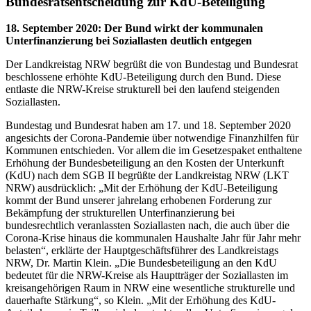
Bundesratsentscheidung zur KdU-Beteiligung
18. September 2020
:
Der Bund wirkt der kommunalen
Unterfinanzierung bei Soziallasten deutlich entgegen
Der Landkreistag NRW begrüßt die von Bundestag und Bundesrat
beschlossene erhöhte KdU-Beteiligung durch den Bund. Diese
entlaste die NRW-Kreise strukturell bei den laufend steigenden
Soziallasten.
Bundestag und Bundesrat haben am 17. und 18. September 2020
angesichts der Corona-Pandemie über notwendige Finanzhilfen für
Kommunen entschieden. Vor allem die im Gesetzespaket enthaltene
Erhöhung der Bundesbeteiligung an den Kosten der Unterkunft
(KdU) nach dem SGB II begrüßte der Landkreistag NRW (LKT
NRW) ausdrücklich: „Mit der Erhöhung der KdU-Beteiligung
kommt der Bund unserer jahrelang erhobenen Forderung zur
Bekämpfung der strukturellen Unterfinanzierung bei
bundesrechtlich veranlassten Soziallasten nach, die auch über die
Corona-Krise hinaus die kommunalen Haushalte Jahr für Jahr mehr
belasten“, erklärte der Hauptgeschäftsführer des Landkreistags
NRW, Dr. Martin Klein. „Die Bundesbeteiligung an den KdU
bedeutet für die NRW-Kreise als Hauptträger der Soziallasten im
kreisangehörigen Raum in NRW eine wesentliche strukturelle und
dauerhafte Stärkung“, so Klein. „Mit der Erhöhung des KdU-