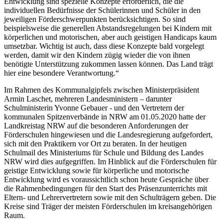
Entwicklung sind spezielle Konzepte erforderlich, die die
individuellen Bedürfnisse der Schülerinnen und Schüler in den
jeweiligen Förderschwerpunkten berücksichtigen. So sind
beispielsweise die generellen Abstandsregelungen bei Kindern mit
körperlichen und motorischen, aber auch geistigen Handicaps kaum
umsetzbar. Wichtig ist auch, dass diese Konzepte bald vorgelegt
werden, damit wir den Kindern zügig wieder die von ihnen
benötigte Unterstützung zukommen lassen können. Das Land trägt
hier eine besondere Verantwortung.“
Im Rahmen des Kommunalgipfels zwischen Ministerpräsident
Armin Laschet, mehreren Landesministern – darunter
Schulministerin Yvonne Gebauer - und den Vertretern der
kommunalen Spitzenverbände in NRW am 01.05.2020 hatte der
Landkreistag NRW auf die besonderen Anforderungen der
Förderschulen hingewiesen und die Landesregierung aufgefordert,
sich mit den Praktikern vor Ort zu beraten. In der heutigen
Schulmail des Ministeriums für Schule und Bildung des Landes
NRW wird dies aufgegriffen. Im Hinblick auf die Förderschulen für
geistige Entwicklung sowie für körperliche und motorische
Entwicklung wird es voraussichtlich schon heute Gespräche über
die Rahmenbedingungen für den Start des Präsenzunterrichts mit
Eltern- und Lehrervertretern sowie mit den Schulträgern geben. Die
Kreise sind Träger der meisten Förderschulen im kreisangehörigen
Raum.