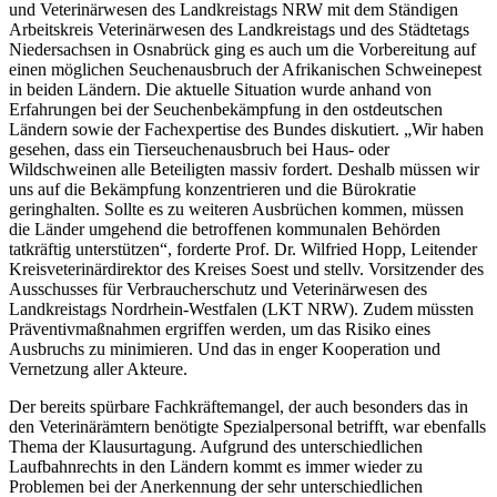
und Veterinärwesen des Landkreistags NRW mit dem Ständigen
Arbeitskreis Veterinärwesen des Landkreistags und des Städtetags
Niedersachsen in Osnabrück ging es auch um die Vorbereitung auf
einen möglichen Seuchenausbruch der Afrikanischen Schweinepest
in beiden Ländern. Die aktuelle Situation wurde anhand von
Erfahrungen bei der Seuchenbekämpfung in den ostdeutschen
Ländern sowie der Fachexpertise des Bundes diskutiert. „Wir haben
gesehen, dass ein Tierseuchenausbruch bei Haus- oder
Wildschweinen alle Beteiligten massiv fordert. Deshalb müssen wir
uns auf die Bekämpfung konzentrieren und die Bürokratie
geringhalten. Sollte es zu weiteren Ausbrüchen kommen, müssen
die Länder umgehend die betroffenen kommunalen Behörden
tatkräftig unterstützen“, forderte Prof. Dr. Wilfried Hopp, Leitender
Kreisveterinärdirektor des Kreises Soest und stellv. Vorsitzender des
Ausschusses für Verbraucherschutz und Veterinärwesen des
Landkreistags Nordrhein-Westfalen (LKT NRW). Zudem müssten
Präventivmaßnahmen ergriffen werden, um das Risiko eines
Ausbruchs zu minimieren. Und das in enger Kooperation und
Vernetzung aller Akteure.
Der bereits spürbare Fachkräftemangel, der auch besonders das in
den Veterinärämtern benötigte Spezialpersonal betrifft, war ebenfalls
Thema der Klausurtagung. Aufgrund des unterschiedlichen
Laufbahnrechts in den Ländern kommt es immer wieder zu
Problemen bei der Anerkennung der sehr unterschiedlichen