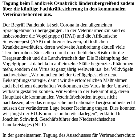
Tagung beim Landkreis Osnabrück länderübergreifend zudem
über die künftige Fachkräftesicherung in den kommunalen
Veterinärbehörden aus.
Der Begriff Pandemie ist seit Corona in den allgemeinen
Sprachgebrauch übergegangen. In der Veterinärmedizin sind es
insbesondere die Vogelgrippe (HPAI) und die Afrikanische
Schweinepest (ASP) mit ihren schweren, oft tödlichen
Krankheitsverläufen, deren weltweite Ausbreitung aktuell viele
Tiere bedrohen. Sie stellen damit ein erhebliches Risiko für die
Tiergesundheit und die Landwirtschaft dar. Die Bekämpfung der
Vogelgrippe ist dabei kein auf einzelne Ställe begrenztes Phänomen
mehr, sondern das Virus ist ganzjährig weltweit u.a. bei Wildvögeln
nachweisbar. „Wir brauchen bei der Geflügelpest eine neue
Bekämpfungsstrategie, damit wir die erforderlichen Maßnahmen
auch bei einem dauerhaften Vorkommen des Virus in der Umwelt
wirksam gestalten können. Wir wollen in der Bekämpfung, deren
Hauptlast die kommunalen Veterinärbehörden tragen, nicht
nachlassen, aber das europäische und nationale Tiergesundheitsrecht
müssen der veränderten Lage besser Rechnung tragen. Dies konnten
wir jüngst der EU-Kommission bereits darlegen“, erklärte Dr.
Joachim Schwind, Geschäftsführer des Niedersächsischen
Landkreistages (NLT).
In der gemeinsamen Tagung des Ausschusses für Verbraucherschutz