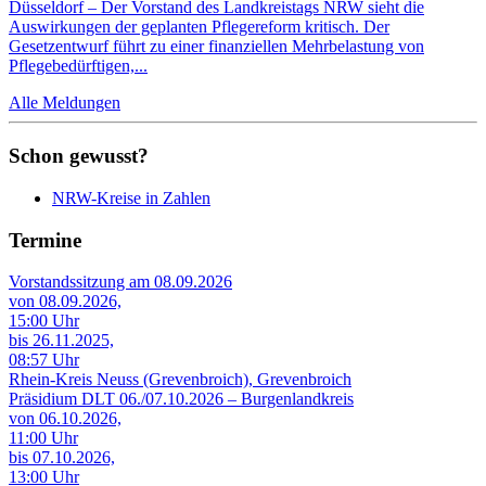
Düsseldorf – Der Vorstand des Landkreistags NRW sieht die
Auswirkungen der geplanten Pflegereform kritisch. Der
Gesetzentwurf führt zu einer finanziellen Mehrbelastung von
Pflegebedürftigen,...
Alle Meldungen
Schon gewusst?
NRW-Kreise in Zahlen
Termine
Vorstandssitzung am 08.09.2026
von 08.09.2026,
15:00 Uhr
bis 26.11.2025,
08:57 Uhr
Rhein-Kreis Neuss (Grevenbroich), Grevenbroich
Präsidium DLT 06./07.10.2026 – Burgenlandkreis
von 06.10.2026,
11:00 Uhr
bis 07.10.2026,
13:00 Uhr