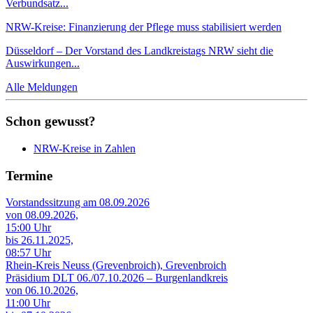
Verbundsatz...
NRW-Kreise: Finanzierung der Pflege muss stabilisiert werden
Düsseldorf – Der Vorstand des Landkreistags NRW sieht die
Auswirkungen...
Alle Meldungen
Schon gewusst?
NRW-Kreise in Zahlen
Termine
Vorstandssitzung am 08.09.2026
von 08.09.2026,
15:00 Uhr
bis 26.11.2025,
08:57 Uhr
Rhein-Kreis Neuss (Grevenbroich), Grevenbroich
Präsidium DLT 06./07.10.2026 – Burgenlandkreis
von 06.10.2026,
11:00 Uhr