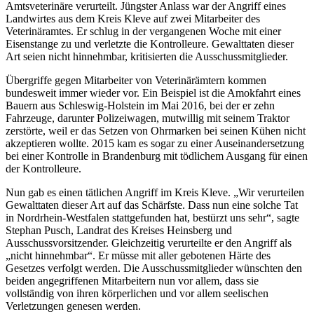
Amtsveterinäre verurteilt. Jüngster Anlass war der Angriff eines
Landwirtes aus dem Kreis Kleve auf zwei Mitarbeiter des
Veterinäramtes. Er schlug in der vergangenen Woche mit einer
Eisenstange zu und verletzte die Kontrolleure. Gewalttaten dieser
Art seien nicht hinnehmbar, kritisierten die Ausschussmitglieder.
Übergriffe gegen Mitarbeiter von Veterinärämtern kommen
bundesweit immer wieder vor. Ein Beispiel ist die Amokfahrt eines
Bauern aus Schleswig-Holstein im Mai 2016, bei der er zehn
Fahrzeuge, darunter Polizeiwagen, mutwillig mit seinem Traktor
zerstörte, weil er das Setzen von Ohrmarken bei seinen Kühen nicht
akzeptieren wollte. 2015 kam es sogar zu einer Auseinandersetzung
bei einer Kontrolle in Brandenburg mit tödlichem Ausgang für einen
der Kontrolleure.
Nun gab es einen tätlichen Angriff im Kreis Kleve. „Wir verurteilen
Gewalttaten dieser Art auf das Schärfste. Dass nun eine solche Tat
in Nordrhein-Westfalen stattgefunden hat, bestürzt uns sehr“, sagte
Stephan Pusch, Landrat des Kreises Heinsberg und
Ausschussvorsitzender. Gleichzeitig verurteilte er den Angriff als
„nicht hinnehmbar“. Er müsse mit aller gebotenen Härte des
Gesetzes verfolgt werden. Die Ausschussmitglieder wünschten den
beiden angegriffenen Mitarbeitern nun vor allem, dass sie
vollständig von ihren körperlichen und vor allem seelischen
Verletzungen genesen werden.