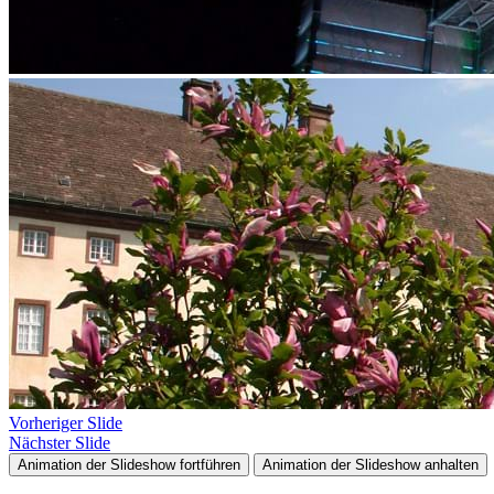
Vorheriger Slide
Nächster Slide
Animation der Slideshow fortführen
Animation der Slideshow anhalten