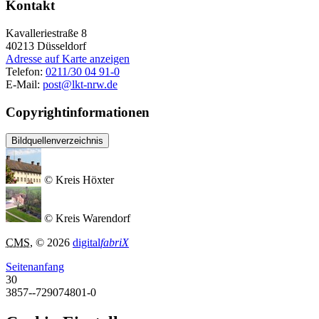
Kontakt
Kavalleriestraße 8
40213
Düsseldorf
Adresse auf Karte anzeigen
Telefon:
0211/30 04 91-0
E-Mail:
post@lkt-nrw.de
Copyrightinformationen
Bildquellenverzeichnis
© Kreis Höxter
© Kreis Warendorf
CMS
, © 2026
digital
fabriX
Seitenanfang
30
3857--729074801-0