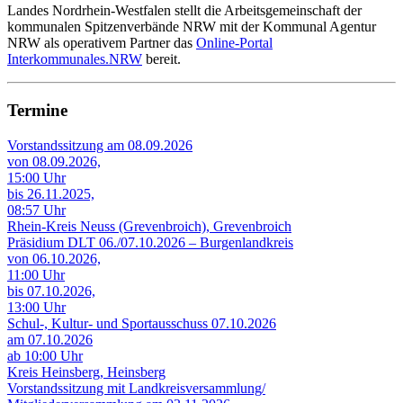
Landes Nordrhein-Westfalen stellt die Arbeitsgemeinschaft der
kommunalen Spitzenverbände NRW mit der Kommunal Agentur
NRW als operativem Partner das
Online-Portal
Interkommunales.NRW
bereit.
Termine
Vorstandssitzung am 08.09.2026
von 08.09.2026,
15:00 Uhr
bis 26.11.2025,
08:57 Uhr
Rhein-Kreis Neuss (Grevenbroich), Grevenbroich
Präsidium DLT 06./07.10.2026 – Burgenlandkreis
von 06.10.2026,
11:00 Uhr
bis 07.10.2026,
13:00 Uhr
Schul-, Kultur- und Sportausschuss 07.10.2026
am 07.10.2026
ab 10:00 Uhr
Kreis Heinsberg, Heinsberg
Vorstandssitzung mit Landkreisversammlung/