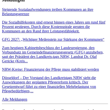
Steigende Sozialaufwendungen treiben Kommunen an ihre
Belastungsgrenze
Die Sozialhilfekosten sind erneut binnen eines Jahres um rund fünf
Prozent gestiegen. Durch diese Kostenspirale geraten die
Kommunen an den Rand ihrer Leistungsfähigkeit.
GFG 2027: „Wichtiger Meilenstein zur Stärkung der Kommunen“
Zum heutigen Kabinettsbeschluss der Landesregierung, den
Verbundsatz im Gemeindefinanzierungsgesetz (GFG) anzuheben,
sagt der Präsident des Landkreis-tags NRW, Landrat Dr. Olaf
Gericke (Kreis...
NRW-Kreise: Finanzierung der Pflege muss stabilisiert werden
Düsseldorf – Der Vorstand des Landkreistags NRW sieht die
Auswirkungen der geplanten Pflegereform kritisch. Der
Gesetzentwurf führt zu einer finanziellen Mehrbelastung von
Pflegebedürftigen,...
Alle Meldungen