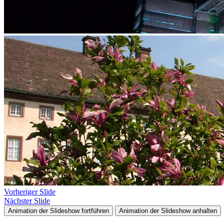
Vorheriger Slide
Nächster Slide
Animation der Slideshow fortführen
Animation der Slideshow anhalten