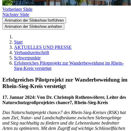
Vorheriger Slide
Nächster Slide
Animation der Slideshow fortführen
Animation der Slideshow anhalten
Start
AKTUELLES UND PRESSE
Verbandszeitschrift
Schwerpunkte
Erfolgreiches Pilotprojekt zur Wanderbeweidung im Rhein-
Sieg-Kreis verstetigt
Erfolgreiches Pilotprojekt zur Wanderbeweidung im
Rhein-Sieg-Kreis verstetigt
17. Januar 2024
:
Von Dr. Christoph Rothenwöhrer, Leiter des
Naturschutzgroßprojektes chance7, Rhein-Sieg-Kreis
Das Naturschutzprojekt chance7 des Rhein-Sieg-Kreises (RSK) hat
zum Ziel, Natur- und Landschaftsräume zwischen Siebengebirge
und Sieg nachhaltig zu fördern und die Lebensräume bedrohter
Arten zu optimieren. Mit dem Zugriff auf wichtige Schlüsselflächen