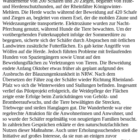
Wanderherde von 200 Schafen und 20 Ziegen, begleitet von Hüte-
und Herdenschutzhunden, auf der Rheinfähre Königswinter-
Mehlem. Die Herde wuchs während der Beweidung auf 420 Schafe
und Ziegen an, begleitet von einem Esel, der die mobilen Zäune und
Weidezaungeräte transportierte. Elektrozäune wurden zur Nacht-
Pferchung genutzt, während Hunde die Tiere bewachten. Um der
vorübergehenden Futterknappheit infolge der Sommerdürre zu
begegnen, sicherte sich der Schäfer durch Absprachen mit örtlichen
Landwirten zusätzliche Futterflächen. Es gab keine Angriffe von
Wölfen auf die Herde. Jedoch führten Probleme mit freilaufenden
Hunden von Spaziergängern sowie Unrat auf den
Beweidungsflächen zu Verletzungen von Tieren. Die Beweidung
endete Anfang Oktober etwas früher als geplant aufgrund des
Ausbruchs der Blauzungenkrankheit in NRW. Nach dem
Übersetzen der Fähre zog der Schäfer wieder Richtung Rheinland-
Pfalz wo sich die Winterweiden und Stallungen befinden. Insgesamt
verlief das Pilotprojekt erfolgreich, die Weidepflege der Flächen
zeigte erste Erfolge beim Zurückdrängen von Gehölz- und
Brombeeraufwuchs, und die Tiere bewältigten die Strecken,
Triebwege und steilen Hanglagen gut. Die Wanderherde war eine
regelrechte Attraktion für die Anwohnerinnen und Anwohner, und
so wurde der Schäfer regelmäßig von neugierigen Familien besucht.
In zahlreichen Gesprächen erklärte er den naturschutzfachlichen
Nutzen dieser Maßnahme. Auch unter Erholungssuchenden stieß die
Initiative auf großes Interesse, da sie nun an einigen zuvor