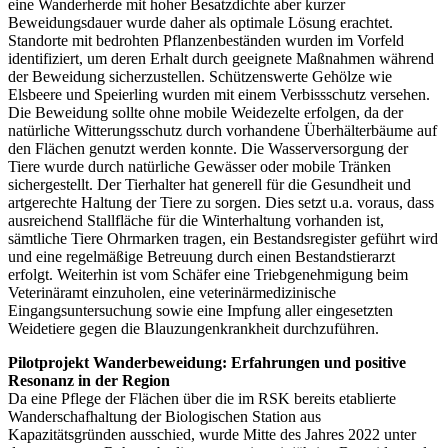
eine Wanderherde mit hoher Besatzdichte aber kurzer
Beweidungsdauer wurde daher als optimale Lösung erachtet.
Standorte mit bedrohten Pflanzenbeständen wurden im Vorfeld
identifiziert, um deren Erhalt durch geeignete Maßnahmen während
der Beweidung sicherzustellen. Schützenswerte Gehölze wie
Elsbeere und Speierling wurden mit einem Verbissschutz versehen.
Die Beweidung sollte ohne mobile Weidezelte erfolgen, da der
natürliche Witterungsschutz durch vorhandene Überhälterbäume auf
den Flächen genutzt werden konnte. Die Wasserversorgung der
Tiere wurde durch natürliche Gewässer oder mobile Tränken
sichergestellt. Der Tierhalter hat generell für die Gesundheit und
artgerechte Haltung der Tiere zu sorgen. Dies setzt u.a. voraus, dass
ausreichend Stallfläche für die Winterhaltung vorhanden ist,
sämtliche Tiere Ohrmarken tragen, ein Bestandsregister geführt wird
und eine regelmäßige Betreuung durch einen Bestandstierarzt
erfolgt. Weiterhin ist vom Schäfer eine Triebgenehmigung beim
Veterinäramt einzuholen, eine veterinärmedizinische
Eingangsuntersuchung sowie eine Impfung aller eingesetzten
Weidetiere gegen die Blauzungenkrankheit durchzuführen.
Pilotprojekt Wanderbeweidung: Erfahrungen und positive
Resonanz in der Region
Da eine Pflege der Flächen über die im RSK bereits etablierte
Wanderschafhaltung der Biologischen Station aus
Kapazitätsgründen ausschied, wurde Mitte des Jahres 2022 unter