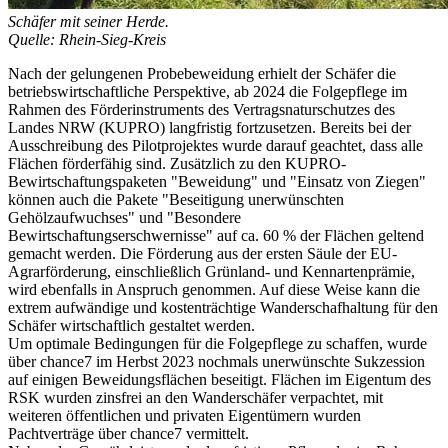
Schäfer mit seiner Herde.
Quelle: Rhein-Sieg-Kreis
Nach der gelungenen Probebeweidung erhielt der Schäfer die
betriebswirtschaftliche Perspektive, ab 2024 die Folgepflege im
Rahmen des Förderinstruments des Vertragsnaturschutzes des
Landes NRW (KUPRO) langfristig fortzusetzen. Bereits bei der
Ausschreibung des Pilotprojektes wurde darauf geachtet, dass alle
Flächen förderfähig sind. Zusätzlich zu den KUPRO-
Bewirtschaftungspaketen "Beweidung" und "Einsatz von Ziegen"
können auch die Pakete "Beseitigung unerwünschten
Gehölzaufwuchses" und "Besondere
Bewirtschaftungserschwernisse" auf ca. 60 % der Flächen geltend
gemacht werden. Die Förderung aus der ersten Säule der EU-
Agrarförderung, einschließlich Grünland- und Kennartenprämie,
wird ebenfalls in Anspruch genommen. Auf diese Weise kann die
extrem aufwändige und kostenträchtige Wanderschafhaltung für den
Schäfer wirtschaftlich gestaltet werden.
Um optimale Bedingungen für die Folgepflege zu schaffen, wurde
über chance7 im Herbst 2023 nochmals unerwünschte Sukzession
auf einigen Beweidungsflächen beseitigt. Flächen im Eigentum des
RSK wurden zinsfrei an den Wanderschäfer verpachtet, mit
weiteren öffentlichen und privaten Eigentümern wurden
Pachtverträge über chance7 vermittelt.