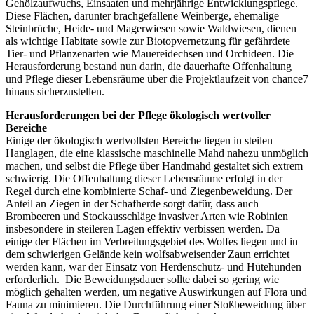
Gehölzaufwuchs, Einsaaten und mehrjährige Entwicklungspflege.
Diese Flächen, darunter brachgefallene Weinberge, ehemalige
Steinbrüche, Heide- und Magerwiesen sowie Waldwiesen, dienen
als wichtige Habitate sowie zur Biotopvernetzung für gefährdete
Tier- und Pflanzenarten wie Mauereidechsen und Orchideen. Die
Herausforderung bestand nun darin, die dauerhafte Offenhaltung
und Pflege dieser Lebensräume über die Projektlaufzeit von chance7
hinaus sicherzustellen.
Herausforderungen bei der Pflege ökologisch wertvoller
Bereiche
Einige der ökologisch wertvollsten Bereiche liegen in steilen
Hanglagen, die eine klassische maschinelle Mahd nahezu unmöglich
machen, und selbst die Pflege über Handmahd gestaltet sich extrem
schwierig. Die Offenhaltung dieser Lebensräume erfolgt in der
Regel durch eine kombinierte Schaf- und Ziegenbeweidung. Der
Anteil an Ziegen in der Schafherde sorgt dafür, dass auch
Brombeeren und Stockausschläge invasiver Arten wie Robinien
insbesondere in steileren Lagen effektiv verbissen werden. Da
einige der Flächen im Verbreitungsgebiet des Wolfes liegen und in
dem schwierigen Gelände kein wolfsabweisender Zaun errichtet
werden kann, war der Einsatz von Herdenschutz- und Hütehunden
erforderlich. Die Beweidungsdauer sollte dabei so gering wie
möglich gehalten werden, um negative Auswirkungen auf Flora und
Fauna zu minimieren. Die Durchführung einer Stoßbeweidung über