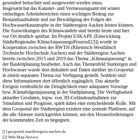
gesondert betrachtet und ausgewertet werden muss.
Insgesamt hat das Kataster- und Vermessungsamt mit seinen
vielseitigen Arbeitsbereichen einen wichtigen Beitrag zur
Bestandsaufnahme und zur Bewältigung der Folgen der
Hochwasserkatastrophe in der Städteregion Aachen leisten können.
Die Auswirkungen des Klimawandels sind bereits heute und hier
vor Ort deutlich spürbar. Im Projekt ESKAPE (Entwicklung
StädteRegionaler KlimaAnpassungsProzessE[3]) wurde in
Kooperation zwischen der RWTH (Rheinisch-Westfälisch
Technische Hochschule Aachen) und der Städteregion Aachen
bereits zwischen 2015 und 2019 das Thema „Klimaanpassung“ in
der Bauleitplanung bearbeitet. Auch das Themenfeld Starkregen und
Hochwasser wurde dort diskutiert und Daten darüber im Geoportal
in einem separaten Thema zur Verfügung gestellt. Seitdem sind
diese Informationen dort öffentlich zugänglich. Das aktuelle
Ereignis verdeutlicht die Dringlichkeit einer adäquaten Vorsorge
bzw. Klimafolgeanpassung in der Stadtplanung. Die Verfügbarkeit
aktueller Geodaten, bspw. von 3D-Geländeaufnahmen zur
Simulation und Prognose, spielt dabei eine entscheidende Rolle. Mit
dem Geoportal der Städteregion existiert eine zentrale Plattform, auf
die alle Akteure zurückgreifen können, um den Herausforderungen
der kommenden Zeit zu begegnen.
[1] geoportal.staedteregion-aachen.de
[2] Web-Map-Service