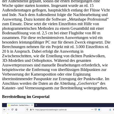
der Außendienst geplant, sodass die ersten Befliegungen eine
Woche später starten konnten. Insgesamt wurde an rd. 15
Außendiensttagen geflogen, hauptsächlich entlang der Flüsse Vicht
und Inde. Nach dem Außendienst folgte die Nachbearbeitung und
Auswertung. Dazu kommt die Software „Metashape Professional“
zum Einsatz. Diese setzt die vielen Einzelfotos mit Hilfe von
photogrammetrischen Methoden zu einem Gesamtbild mit einer
Bodenauflösung von rd. 2,5 cm bei einer Flughöhe von 80 m
zusammen. Für diese rechenintensiven Auswertungen wird ein
besonders leistungsfähiger PC nur für diesen Zweck eingesetzt. Die
Berechnungen nehmen für ein Projekt mit rd. 3.000 Einzelfotos rd.
20 h in Anspruch. Dabei erfolgt die Auswertung in
Zwischenschritten, wie die Erstellung von dichten Punktwolken,
3D-Modellen und Orthophotos. Während des gesamten
Auswerteprozesses sind manuelle Bearbeitungen erforderlich, wie
beispielsweise die Entfernung von überflüssigen Bildpunkten zur
Verbesserung der Kameraposition oder eine Ergänzung
übereinstimmender Passpunkte zur Erzeugung der Punktwolke. Im
Anschluss werden die Daten an die Abteilung „GeoService“ des
Kataster- und Vermessungsamts zur Bereitstellung weitergegeben.
Bereitstellung im Geoportal