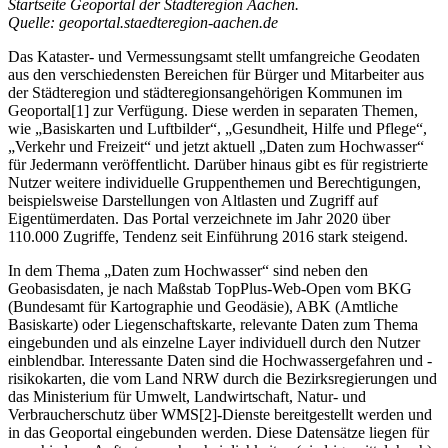
Startseite Geoportal der Städteregion Aachen.
Quelle: geoportal.staedteregion-aachen.de
Das Kataster- und Vermessungsamt stellt umfangreiche Geodaten
aus den verschiedensten Bereichen für Bürger und Mitarbeiter aus
der Städteregion und städteregionsangehörigen Kommunen im
Geoportal[1] zur Verfügung. Diese werden in separaten Themen,
wie „Basiskarten und Luftbilder“, „Gesundheit, Hilfe und Pflege“,
„Verkehr und Freizeit“ und jetzt aktuell „Daten zum Hochwasser“
für Jedermann veröffentlicht. Darüber hinaus gibt es für registrierte
Nutzer weitere individuelle Gruppenthemen und Berechtigungen,
beispielsweise Darstellungen von Altlasten und Zugriff auf
Eigentümerdaten. Das Portal verzeichnete im Jahr 2020 über
110.000 Zugriffe, Tendenz seit Einführung 2016 stark steigend.
In dem Thema „Daten zum Hochwasser“ sind neben den
Geobasisdaten, je nach Maßstab TopPlus-Web-Open vom BKG
(Bundesamt für Kartographie und Geodäsie), ABK (Amtliche
Basiskarte) oder Liegenschaftskarte, relevante Daten zum Thema
eingebunden und als einzelne Layer individuell durch den Nutzer
einblendbar. Interessante Daten sind die Hochwassergefahren und -
risikokarten, die vom Land NRW durch die Bezirksregierungen und
das Ministerium für Umwelt, Landwirtschaft, Natur- und
Verbraucherschutz über WMS[2]-Dienste bereitgestellt werden und
in das Geoportal eingebunden werden. Diese Datensätze liegen für