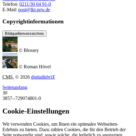
Telefon:
0211/30 04 91-0
E-Mail:
post@lkt-nrw.de
Copyrightinformationen
Bildquellenverzeichnis
© Blossey
© Roman Hövel
CMS
, © 2026
digital
fabriX
Seitenanfang
30
3857--729074801-0
Cookie-Einstellungen
Wir verwenden Cookies, um Ihnen ein optimales Webseiten-
Erlebnis zu bieten. Dazu zählen Cookies, die für den Betrieb der
Seite notwendig sind, sowie solche, die lediglich zu anonymen