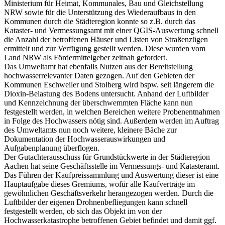
Ministerium für Heimat, Kommunales, Bau und Gleichstellung
NRW sowie für die Unterstützung des Wiederaufbaus in den
Kommunen durch die Städteregion konnte so z.B. durch das
Kataster- und Vermessungsamt mit einer QGIS-Auswertung schnell
die Anzahl der betroffenen Häuser und Listen von Straßenzügen
ermittelt und zur Verfügung gestellt werden. Diese wurden vom
Land NRW als Fördermittelgeber zeitnah gefordert.
Das Umweltamt hat ebenfalls Nutzen aus der Bereitstellung
hochwasserrelevanter Daten gezogen. Auf den Gebieten der
Kommunen Eschweiler und Stolberg wird bspw. seit längerem die
Dioxin-Belastung des Bodens untersucht. Anhand der Luftbilder
und Kennzeichnung der überschwemmten Fläche kann nun
festgestellt werden, in welchen Bereichen weitere Probenentnahmen
in Folge des Hochwassers nötig sind. Außerdem werden im Auftrag
des Umweltamts nun noch weitere, kleinere Bäche zur
Dokumentation der Hochwasserauswirkungen und
Aufgabenplanung überflogen.
Der Gutachterausschuss für Grundstückwerte in der Städteregion
Aachen hat seine Geschäftsstelle im Vermessungs- und Katasteramt.
Das Führen der Kaufpreissammlung und Auswertung dieser ist eine
Hauptaufgabe dieses Gremiums, wofür alle Kaufverträge im
gewöhnlichen Geschäftsverkehr herangezogen werden. Durch die
Luftbilder der eigenen Drohnenbefliegungen kann schnell
festgestellt werden, ob sich das Objekt im von der
Hochwasserkatastrophe betroffenen Gebiet befindet und damit ggf.