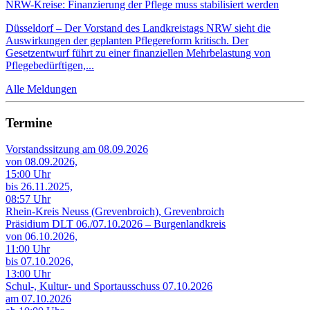
NRW-Kreise: Finanzierung der Pflege muss stabilisiert werden
Düsseldorf – Der Vorstand des Landkreistags NRW sieht die
Auswirkungen der geplanten Pflegereform kritisch. Der
Gesetzentwurf führt zu einer finanziellen Mehrbelastung von
Pflegebedürftigen,...
Alle Meldungen
Termine
Vorstandssitzung am 08.09.2026
von 08.09.2026,
15:00 Uhr
bis 26.11.2025,
08:57 Uhr
Rhein-Kreis Neuss (Grevenbroich), Grevenbroich
Präsidium DLT 06./07.10.2026 – Burgenlandkreis
von 06.10.2026,
11:00 Uhr
bis 07.10.2026,
13:00 Uhr
Schul-, Kultur- und Sportausschuss 07.10.2026
am 07.10.2026