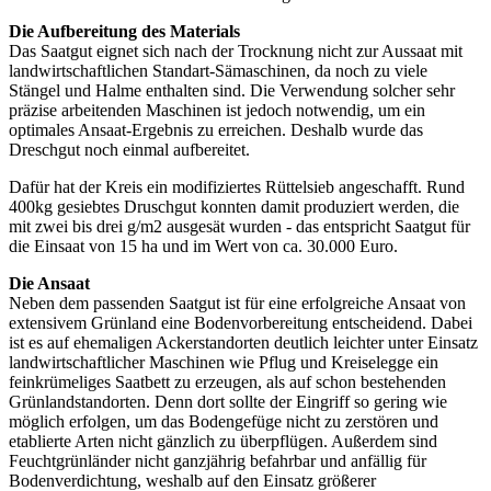
Die Aufbereitung des Materials
Das Saatgut eignet sich nach der Trocknung nicht zur Aussaat mit
landwirtschaftlichen Standart-Sämaschinen, da noch zu viele
Stängel und Halme enthalten sind. Die Verwendung solcher sehr
präzise arbeitenden Maschinen ist jedoch notwendig, um ein
optimales Ansaat-Ergebnis zu erreichen. Deshalb wurde das
Dreschgut noch einmal aufbereitet.
Dafür hat der Kreis ein modifiziertes Rüttelsieb angeschafft. Rund
400kg gesiebtes Druschgut konnten damit produziert werden, die
mit zwei bis drei g/m2 ausgesät wurden - das entspricht Saatgut für
die Einsaat von 15 ha und im Wert von ca. 30.000 Euro.
Die Ansaat
Neben dem passenden Saatgut ist für eine erfolgreiche Ansaat von
extensivem Grünland eine Bodenvorbereitung entscheidend. Dabei
ist es auf ehemaligen Ackerstandorten deutlich leichter unter Einsatz
landwirtschaftlicher Maschinen wie Pflug und Kreiselegge ein
feinkrümeliges Saatbett zu erzeugen, als auf schon bestehenden
Grünlandstandorten. Denn dort sollte der Eingriff so gering wie
möglich erfolgen, um das Bodengefüge nicht zu zerstören und
etablierte Arten nicht gänzlich zu überpflügen. Außerdem sind
Feuchtgrünländer nicht ganzjährig befahrbar und anfällig für
Bodenverdichtung, weshalb auf den Einsatz größerer