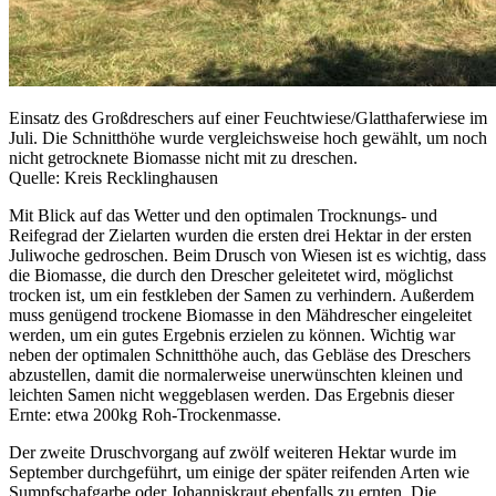
Einsatz des Großdreschers auf einer Feuchtwiese/Glatthaferwiese im
Juli. Die Schnitthöhe wurde vergleichsweise hoch gewählt, um noch
nicht getrocknete Biomasse nicht mit zu dreschen.
Quelle: Kreis Recklinghausen
Mit Blick auf das Wetter und den optimalen Trocknungs- und
Reifegrad der Zielarten wurden die ersten drei Hektar in der ersten
Juliwoche gedroschen. Beim Drusch von Wiesen ist es wichtig, dass
die Biomasse, die durch den Drescher geleitetet wird, möglichst
trocken ist, um ein festkleben der Samen zu verhindern. Außerdem
muss genügend trockene Biomasse in den Mähdrescher eingeleitet
werden, um ein gutes Ergebnis erzielen zu können. Wichtig war
neben der optimalen Schnitthöhe auch, das Gebläse des Dreschers
abzustellen, damit die normalerweise unerwünschten kleinen und
leichten Samen nicht weggeblasen werden. Das Ergebnis dieser
Ernte: etwa 200kg Roh-Trockenmasse.
Der zweite Druschvorgang auf zwölf weiteren Hektar wurde im
September durchgeführt, um einige der später reifenden Arten wie
Sumpfschafgarbe oder Johanniskraut ebenfalls zu ernten. Die