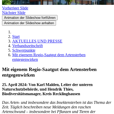
Vorheriger Slide
Nächster Slide
Animation der Slideshow fortführen
Animation der Slideshow anhalten
Start
AKTUELLES UND PRESSE
Verbandszeitschrift
Schwerpunkte
Mit eigenem Regio-Saatgut dem Artensterben
entgegenwirken
Mit eigenem Regio-Saatgut dem Artensterben
entgegenwirken
25. April 2024
:
Von Karl Malden, Leiter der unteren
Naturschutzbehörde, und Hendrik Thies,
Biodiversitätsmanager, Kreis Recklinghausen
Das Arten- und insbesondere das Insektensterben ist das Thema der
Zeit. Täglich beschreiben neue Meldungen den raschen
Artenschwund – insbesondere bei Pflanzen und Tieren der