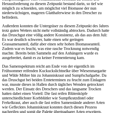
Herausforderung zu diesem Zeitpunkt bestand darin, so tief wie
möglich zu schneiden, um möglichst viel Biomasse der nun
niederwüchsigen, mageren Glatthaferwiese in den Drescher zu
befördern.
Außerdem konnten die Untergräser zu diesem Zeitpunkt des Jahres
trotz guten Wetters nicht mehr vollständig abtrocken. Dadurch hatte
das Druschgut eine völlig andere Konsistenz, als das aus dem Juli:
Es war deutlich schwerer, hatte einen sehr geringen
Grassamenanteil, dafür aber einen sehr hohen Biomasseanteil.
Zudem war es feucht, was eine rasche Trocknung notwendig
machte. Bereits beim Sammeln auf den Anhängern wurde es
ausgebreitet, damit es zu keiner Fermentierung kam.
Das Samenspektrum reicht am Ende von der eigentlich im
Frühsommer reifenden Kuckuckslichtnelke über Wiesenmargarite
und Wilde Möhre hin zu Johanniskraut und Sumpfschafgarbe. Da
das Druschgut bei beiden Ernteterminen zu feucht zum Einlagern
war, musste dieses in Hallen durch tägliches Wenden getrocknet
werden. Der Einsatz des Dreschers und das langsame Trocken
hatten dabei einen Vorteil: Die fast reifen Blütenköpfe
unterschiedlichster Korbblütler wie Sumpfkratzdistel oder
Ferkelkraut, aber auch die fast reifen Samenstände anderer Arten
wie Geflecktes Johanniskraut konnten durch diesen Prozess
nachreifen und somit die Palette übertragbarer Arten erweitern.