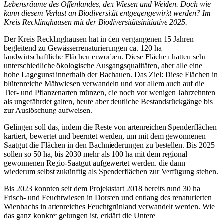
Lebensräume des Offenlandes, den Wiesen und Weiden. Doch wie
kann diesem Verlust an Biodiversität entgegengewirkt werden? Im
Kreis Recklinghausen mit der Biodiversitätsinitiative 2025.
Der Kreis Recklinghausen hat in den vergangenen 15 Jahren
begleitend zu Gewässerrenaturierungen ca. 120 ha
landwirtschaftliche Flächen erworben. Diese Flächen hatten sehr
unterschiedliche ökologische Ausgangsqualitäten, aber alle eine
hohe Lagegunst innerhalb der Bachauen. Das Ziel: Diese Flächen in
blütenreiche Mähwiesen verwandeln und vor allem auch auf die
Tier- und Pflanzenarten münzen, die noch vor wenigen Jahrzehnten
als ungefährdet galten, heute aber deutliche Bestandsrückgänge bis
zur Auslöschung aufweisen.
Gelingen soll das, indem die Reste von artenreichen Spenderflächen
kartiert, bewertet und beerntet werden, um mit dem gewonnenen
Saatgut die Flächen in den Bachniederungen zu bestellen. Bis 2025
sollen so 50 ha, bis 2030 mehr als 100 ha mit dem regional
gewonnenen Regio-Saatgut aufgewertet werden, die dann
wiederum selbst zukünftig als Spenderflächen zur Verfügung stehen.
Bis 2023 konnten seit dem Projektstart 2018 bereits rund 30 ha
Frisch- und Feuchtwiesen in Dorsten und entlang des renaturierten
Wienbachs in artenreiches Feuchtgrünland verwandelt werden. Wie
das ganz konkret gelungen ist, erklärt die Untere