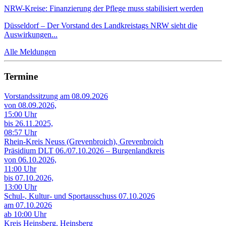
NRW-Kreise: Finanzierung der Pflege muss stabilisiert werden
Düsseldorf – Der Vorstand des Landkreistags NRW sieht die
Auswirkungen...
Alle Meldungen
Termine
Vorstandssitzung am 08.09.2026
von 08.09.2026,
15:00 Uhr
bis 26.11.2025,
08:57 Uhr
Rhein-Kreis Neuss (Grevenbroich), Grevenbroich
Präsidium DLT 06./07.10.2026 – Burgenlandkreis
von 06.10.2026,
11:00 Uhr
bis 07.10.2026,
13:00 Uhr
Schul-, Kultur- und Sportausschuss 07.10.2026
am 07.10.2026
ab 10:00 Uhr
Kreis Heinsberg, Heinsberg