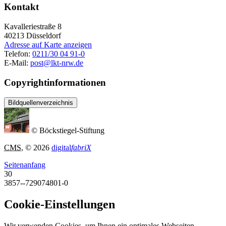
Kontakt
Kavalleriestraße 8
40213
Düsseldorf
Adresse auf Karte anzeigen
Telefon:
0211/30 04 91-0
E-Mail:
post@lkt-nrw.de
Copyrightinformationen
Bildquellenverzeichnis
© Böckstiegel-Stiftung
CMS
, © 2026
digital
fabriX
Seitenanfang
30
3857--729074801-0
Cookie-Einstellungen
Wir verwenden Cookies, um Ihnen ein optimales Webseiten-