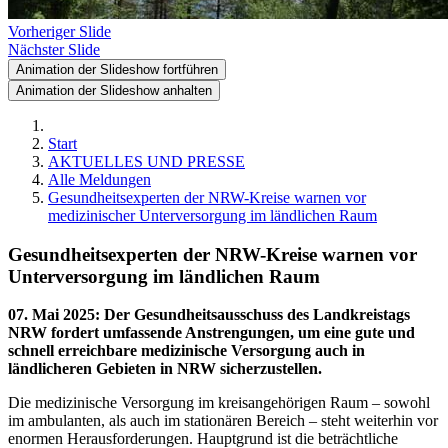
Vorheriger Slide
Nächster Slide
Animation der Slideshow fortführen
Animation der Slideshow anhalten
Start
AKTUELLES UND PRESSE
Alle Meldungen
Gesundheitsexperten der NRW-Kreise warnen vor
medizinischer Unterversorgung im ländlichen Raum
Gesundheitsexperten der NRW-Kreise warnen vor
Unterversorgung im ländlichen Raum
07. Mai 2025
:
Der Gesundheitsausschuss des Landkreistags
NRW fordert umfassende Anstrengungen, um eine gute und
schnell erreichbare medizinische Versorgung auch in
ländlicheren Gebieten in NRW sicherzustellen.
Die medizinische Versorgung im kreisangehörigen Raum – sowohl
im ambulanten, als auch im stationären Bereich – steht weiterhin vor
enormen Herausforderungen. Hauptgrund ist die beträchtliche