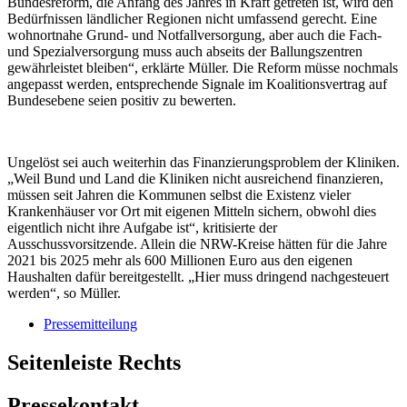
Bundesreform, die Anfang des Jahres in Kraft getreten ist, wird den
Bedürfnissen ländlicher Regionen nicht umfassend gerecht. Eine
wohnortnahe Grund- und Notfallversorgung, aber auch die Fach-
und Spezialversorgung muss auch abseits der Ballungszentren
gewährleistet bleiben“, erklärte Müller. Die Reform müsse nochmals
angepasst werden, entsprechende Signale im Koalitionsvertrag auf
Bundesebene seien positiv zu bewerten.
Ungelöst sei auch weiterhin das Finanzierungsproblem der Kliniken.
„Weil Bund und Land die Kliniken nicht ausreichend finanzieren,
müssen seit Jahren die Kommunen selbst die Existenz vieler
Krankenhäuser vor Ort mit eigenen Mitteln sichern, obwohl dies
eigentlich nicht ihre Aufgabe ist“, kritisierte der
Ausschussvorsitzende. Allein die NRW-Kreise hätten für die Jahre
2021 bis 2025 mehr als 600 Millionen Euro aus den eigenen
Haushalten dafür bereitgestellt. „Hier muss dringend nachgesteuert
werden“, so Müller.
Pressemitteilung
Seitenleiste Rechts
Pressekontakt