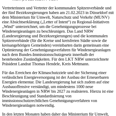
Vertreterinnen und Vertreter der kommunalen Spitzenverbände und
der fünf Bezirksregierungen haben am 21.02.2023 in Düsseldorf mit
dem Ministerium für Umwelt, Naturschutz und Verkehr (MUNV)
eine Absichtserklärung („Letter of Intent“) zu Regional-Initiativen
„Wind“ unterzeichnet, um die Genehmigungsprozesse bei
Windenergieanlagen zu beschleunigen. Das Land NRW
(Landesregierung und Bezirksregierungen) und die kommunalen
Spitzenverbände (für die Kreise und kreisfreien Städte sowie die
kreisangehörigen Gemeinden) vereinbarten darin gemeinsam eine
Optimierung der Genehmigungsverfahren für Windenergieanlagen
nach dem Bundes-Immissionsschutzgesetz innerhalb der
bestehenden Zuständigkeiten. Für den LKT NRW unterzeichnete
Präsident Landrat Thomas Hendele, Kreis Mettmann.
Für das Erreichen der Klimaschutzziele und der Sicherung einer
verlässlichen Energieversorgung ist der Ausbau der Erneuerbaren
Energien elementar. Die Landesregierung hat sich zudem auf eine
Ausbauoffensive verständigt, um mindestens 1000 neue
Windenergieanlagen in NRW bis 2027 zu realisieren. Hierzu ist eine
Beschleunigung und Standardisierung von
immissionsschutzrechtlichen Genehmigungsverfahren von
Windenergieanlagen notwendig.
In den letzten Monaten haben daher das Ministerium für Umwelt,