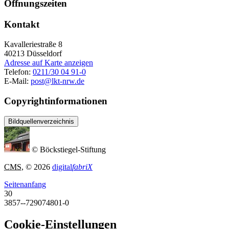
Öffnungszeiten
Kontakt
Kavalleriestraße 8
40213
Düsseldorf
Adresse auf Karte anzeigen
Telefon:
0211/30 04 91-0
E-Mail:
post@lkt-nrw.de
Copyrightinformationen
Bildquellenverzeichnis
© Böckstiegel-Stiftung
CMS
, © 2026
digital
fabriX
Seitenanfang
30
3857--729074801-0
Cookie-Einstellungen