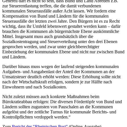
Generell darf es nicht so sein, dass Bund und Land Abreden z.B.
zur Steuerentlastung treffen, die die damit verbundenen
kommunalen Steuerausfälle außer Acht lassen. Wir fordern eine
Kompensation von Bund und Ländern für die kommunalen
Steuerausfälle der letzten zwei Jahre. Den Bürgern ist es zu Recht
wichtig, dass ihr Umfeld lebenswert gestaltet werden kann – dafür
brauchen die Kommunen als bürgernächste Ebene auskömmliche
Mittel. Insgesamt muss auch grundsätzlich über die
Sozialkostentragung und Steuerverteilung unter den drei Ebenen
gesprochen werden, und zwar unter gleichberechtigter
Einbeziehung der kommunalen Ebene und nicht nur zwischen Bund
und Ländern.
Darüber hinaus muss wegen der laufend steigenden kommunalen
Aufgaben- und Ausgabenlast der Anteil der Kommunen an der
Umsatzsteuer deutlich erhöht werden: Diese Erhöhung sollte nicht
nach der Wirtschaftskraft erfolgen, sondern je zur Hälfte nach
Einwohnern und nach Sozialkosten.
Nicht zuletzt müssen auch konkrete Maßnahmen beim
Bürokratieabbau erfolgen: Die diversen Fördertöpfe von Bund und
Ländern sollten zugunsten von Pauschalen an die Kommunen
aufgelöst und der zeitliche Turnus für kommunale Berichts- und
Kontrollpflichten verdoppelt werden.“
Zum
Bericht der "Rheinischen Post"
(Online-Ausgabe).