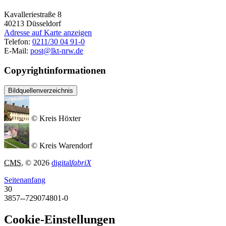
Kavalleriestraße 8
40213
Düsseldorf
Adresse auf Karte anzeigen
Telefon:
0211/30 04 91-0
E-Mail:
post@lkt-nrw.de
Copyrightinformationen
Bildquellenverzeichnis
© Kreis Höxter
© Kreis Warendorf
CMS
, © 2026
digital
fabriX
Seitenanfang
30
3857--729074801-0
Cookie-Einstellungen