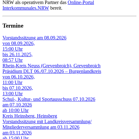
NRW als operativem Partner das
Online-Portal
Interkommunales.NRW
bereit.
Termine
Vorstandssitzung am 08.09.2026
von 08.09.2026,
15:00 Uhr
bis 26.11.2025,
08:57 Uhr
Rhein-Kreis Neuss (Grevenbroich), Grevenbroich
Präsidium DLT 06./07.10.2026 – Burgenlandkreis
von 06.10.2026,
11:00 Uhr
bis 07.10.2026,
13:00 Uhr
Schul-, Kultur- und Sportausschuss 07.10.2026
am 07.10.2026
ab 10:00 Uhr
Kreis Heinsberg, Heinsberg
Vorstandssitzung mit Landkreisversammlung/
Mitgliederversammlung am 03.11.2026
am 03.11.2026
ab 15:00 Uhr