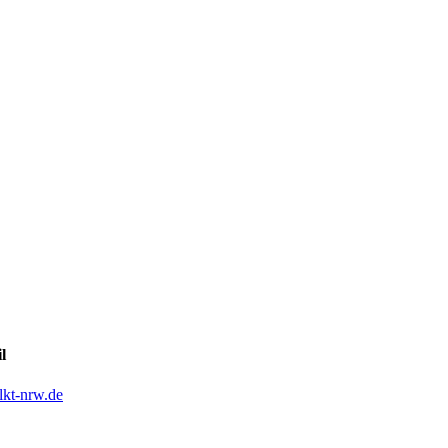
l
kt-nrw.de