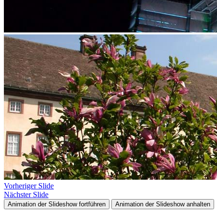
Vorheriger Slide
Nächster Slide
Animation der Slideshow fortführen
Animation der Slideshow anhalten